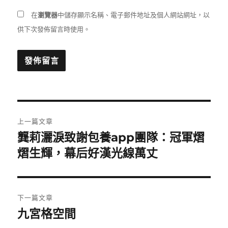
在
瀏覽器
中儲存顯示名稱、電子郵件地址及個人網站網址，以
供下次發佈留言時使用。
文
上一篇文章
章
龔莉灑淚致謝包養app團隊：冠軍熠
上
一
熠生輝，幕后好漢光線萬丈
導
篇
覽
文
章:
下一篇文章
九宮格空間
下
一