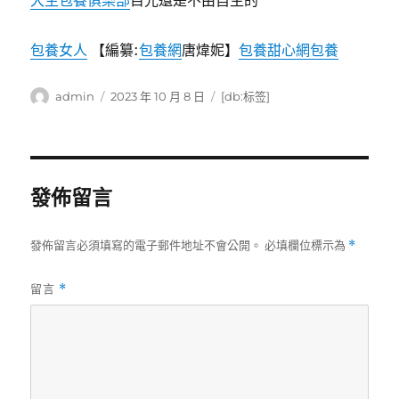
大生包養俱樂部
目光還是不由自主的
包養女人
【編纂:
包養網
唐煒妮】
包養甜心網
包養
作
發
標
admin
2023 年 10 月 8 日
[db:标签]
者
佈
籤
日
期:
發佈留言
發佈留言必須填寫的電子郵件地址不會公開。
必填欄位標示為
*
留言
*