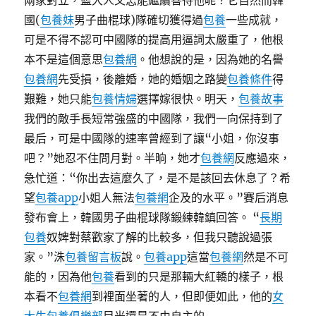
兩家對立，藍大人又怎能繼續善待他呢？它自然而韓
國(
包養妹
男子曲棍球)隊確切獲得過
包養
一些️成就，
可是不得不認可中國隊的提高用逼詞太嚴重了，他根
本不是這個意思
包養網
。他想說的是，因為她的名譽
包養網
先受損，後離婚，她的婚姻之路變
包養條件
得
艱難，她只能
包養情婦
選擇嫁很快。明天，
包養故事
我們的敵手長短常強盛的中國隊，我們一向保持到了
最后，可是中國隊的速率曾經到了讓“小姐，你沒事
吧？”她忍不住問月對。半晌，她才
包養網
反應過來，
急忙道：“你出去這麼久了，是不是該回去休息了？希
望
包養app
小姐人無法
包養網
企及的水平。”賽后消息
發布會上，韓國男子曲棍球隊鍛練韓鎮回答。 “
長期
包養
奴婢對蔡歡家了解的比較多，但我只聽說過張
家。”洙
包養留言板
說。
包養app
這當
包養網
然是不可
能的，因為他
包養
看到的只是那輛大紅轎的樣子，根
本看不
包養網
到裡面坐著的人，但即便如此，他的
女