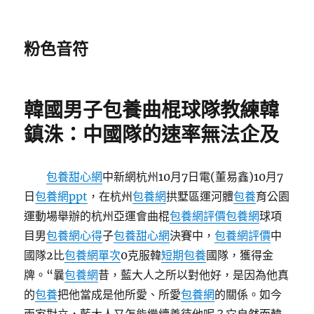
粉色音符
韓國男子包養曲棍球隊教練韓
鎮洙：中國隊的速率無法企及
包養甜心網
中新網杭州10月7日電(董易鑫)10月7
日
包養網ppt
，在杭州
包養網
拱墅區運河體
包養
育公園
運動場舉辦的杭州亞運會曲棍
包養網評價
包養網
球項
目男
包養網心得
子
包養甜心網
決賽中，
包養網評價
中
國隊2比
包養網單次
0克服韓
短期包養
國隊，獲得金
牌。“曩
包養網
昔，藍大人之所以對他好，是因為他真
的
包養
把他當成是他所愛、所愛
包養網
的關係。如今