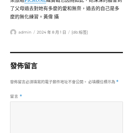
某旅組
PICKONE
織實戰也因為如此，她深深的體會到
了父母過去對她有多麼的愛和無奈，過去的自己是多
麼的無化練習。黃偉 攝
作
發
標
admin
2024 年 8 月 1 日
[db:标签]
者
佈
籤
日
期:
發佈留言
發佈留言必須填寫的電子郵件地址不會公開。
必填欄位標示為
*
留言
*