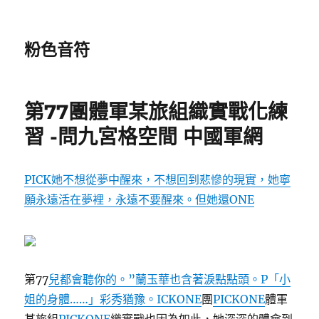
粉色音符
第77團體軍某旅組織實戰化練
習 -問九宮格空間 中國軍網
PICK她不想從夢中醒來，不想回到悲慘的現實，她寧
願永遠活在夢裡，永遠不要醒來。但她還ONE
第77
兒都會聽你的。”蘭玉華也含著淚點點頭。P「小
姐的身體……」彩秀猶豫。ICKONE
團
PICKONE
體軍