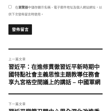
在
瀏覽器
中儲存顯示名稱、電子郵件地址及個人網站網址，以
供下次發佈留言時使用。
文
上一篇文章
章
習近平：在進修貫徹習近平新時期中
上
一
國特點社會主義思惟主題教導任務會
導
篇
享九宮格空間議上的講話 – 中國軍網
覽
文
章:
下一篇文章