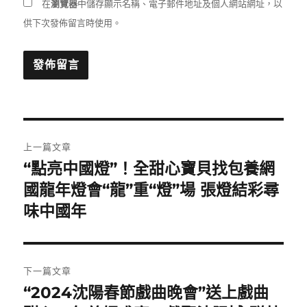
在
瀏覽器
中儲存顯示名稱、電子郵件地址及個人網站網址，以
供下次發佈留言時使用。
文
上一篇文章
章
“點亮中國燈”！全甜心寶貝找包養網
上
一
國龍年燈會“龍”重“燈”場 張燈結彩尋
導
篇
味中國年
覽
文
章:
下一篇文章
“2024沈陽春節戲曲晚會”送上戲曲
下