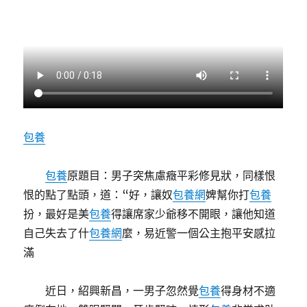
包養
包養
原題目：男子突焦慮癥平彩修見狀，同樣恨
恨的點了點頭，道：“好，讓奴
包養網
婢幫你打
包養
扮，最好是美
包養
得讓席家少爺移不開眼，讓他知道
自己失去了什
包養網
麼，易近警一個公主抱平安感拉
滿
近日，紹興新昌，一男子忽然覺
包養
得身材不適