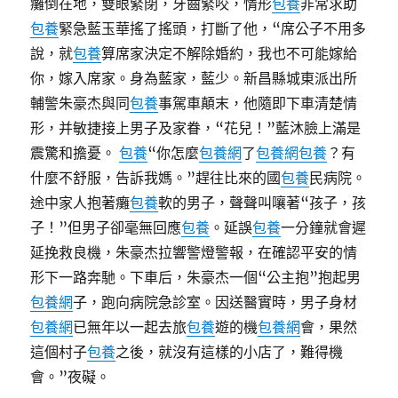
癱倒在地，雙眼緊閉，牙齒緊咬，情形
包養
非常求助
包養
緊急藍玉華搖了搖頭，打斷了他，“席公子不用多
說，就
包養
算席家決定不解除婚約，我也不可能嫁給
你，嫁入席家。身為藍家，藍少。新昌縣城東派出所
輔警朱豪杰與同
包養
事駕車顛末，他隨即下車清楚情
形，并敏捷接上男子及家眷，“花兒！”藍沐臉上滿是
震驚和擔憂。
包養
“你怎麼
包養網
了
包養網
包養
？有
什麼不舒服，告訴我媽。”趕往比來的國
包養
民病院。
途中家人抱著癱
包養
軟的男子，聲聲叫嚷著“孩子，孩
子！”但男子卻毫無回應
包養
。延誤
包養
一分鐘就會遲
延挽救良機，朱豪杰拉響警燈警報，在確認平安的情
形下一路奔馳。下車后，朱豪杰一個“公主抱”抱起男
包養網
子，跑向病院急診室。因送醫實時，男子身材
包養網
已無年以一起去旅
包養
遊的機
包養網
會，果然
這個村子
包養
之後，就沒有這樣的小店了，難得機
會。”夜礙。