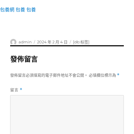
包養網
包養
包養
作
發
標
admin
2024 年 2 月 4 日
[db:标签]
者
佈
籤
日
發佈留言
期:
發佈留言必須填寫的電子郵件地址不會公開。
必填欄位標示為
*
留言
*