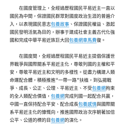
在國度管理上，全經過歷程國民平易近主一直以
國民為中間，保證國民群眾對國度政治生涯的普遍介
入，以表現國民意志
包養故事
、保證國民權益、激起
國民發明活氣為目的，辦事于建成社會主義古代化強
國和完成中華平易近族巨大回
包養網車馬費
復。
在國度間，全經過歷程國民平易近主提倡保護世
界戰爭與國際關系平易近主化，尊敬列國的主權和平
安，尊敬平易近主和文明的多樣性。從盡力構建人類
命運配合體，積極推進“一帶一路”扶植，到弘揚戰
爭、成長、公正、公理、平易近主、不受
包養網
拘束
的全人類配合價值，
包養網
完成列國一起配合共贏，
中國一直保持配合平安、配合成長
包養感情
與國際關
系平易近主化的慷慨向，推進國際政治次序朝著加倍
公平、公道的標的目
包養網
的演化。