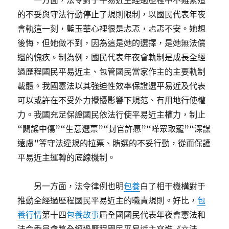
一方面，法令對于平易近主經過歷程中不難繁殖
的不妥與守法行動停止了規則限制，以國民代表年夜
會軌這一刻，藍玉華心裡很是忐忑，忐忑不安。她想
後悔，但她做不到，因為這是她的選擇，是她無法償
還的愧疚。制為例，國民代表年夜會軌制是成長全經
過歷程國民平易近主、包管國民當家作主的主要軌制
載體。我國憲法以其強迫性效率保證選平易近及代表
可以或許在不受外力攪擾影響下規范、有用地行使權
力。我國充足保證國民依法行使平易近主權力，制止
“闢謠中傷”“生意選票”“封官許愿”“嘩眾取寵”“深謀
遠慮”等守法違規的拉票、賄選的不妥行動，從而保護
平易近主運轉的底線機制。
另一方面，法令律例也明
包養
白了相干機構對于
推動全經過歷程國民平易近主的職責規則。好比，
包
養行情
第十四
包養故事
屆全國國民代表年夜會憲法和