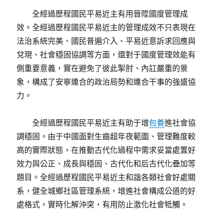
全經過歷程國民平易近主有用晉陞國度管理成
效。全經過歷程國民平易近主的管理成效不只表現在
法治系統完美、國民普遍介入、平易近意訴求回應與
兌現、社會穩固協調等方面，還對于國度管理效能有
側重要意義，實在避免了彼此掣肘、內訌嚴重的景
象，構成了安寧連合的政治局勢和連合干事的強盛協
力。
全經過歷程國民平易近主有助于增
包養
進社會協
調穩固。由于中國面對生齒超年夜範圍、管理難度較
高的實際狀態，在推動古代化過程中需求妥當處置好
效力與公正、成長與穩固、古代化和后古代化疊加等
題目。全經過歷程國民平易近主和諧各類社會好處關
系，健全城鄉社區管理系統，增進社會構成公道的好
處格式，實時化解沖突，有用防止激化社會牴觸。