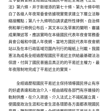
法令委員會將全經過歷程國民平易近主寫進《立法
法》第六條，并于新增添的第七十條、第九十條中明
白了各級人年夜常委會依據現實需求建立下層立法聯
絡接觸點；第八十九條明白請求處所性律例、自治條
例和單行條例公布后，其文本以及草案的闡明、審議
成果陳述等，應該實時在本級國民代表年夜會常務委
員會公報和中國人年夜網、當地方國民代表年夜會網
站以及在本行政區域范圍內刊行的報紙上刊載。我國
憲法為成長全經過歷程國民平易近主供給最基礎法治
保證，付與了國民普遍且真正的的平易近主權力，最
年夜限制地完成了平易近主的實質。
全經過歷程國民平易近主保持領導國民停止有序
的好處表達和政治介入，經由過程各部門有序連接的
軌制供應，在介入渠道、介入法式上不竭拓展立異，
使國度政治生涯和社會生涯各環節各方面都表現國民