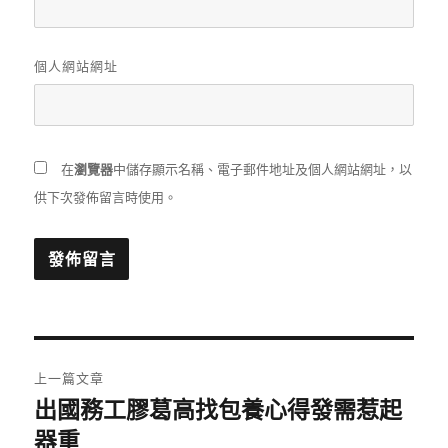
個人網站網址
在
瀏覽器
中儲存顯示名稱、電子郵件地址及個人網站網址，以
供下次發佈留言時使用。
文
上一篇文章
章
出國務工膠葛高找包養心得發需惹起
上
一
器重
導