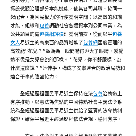
的引導力，對各部分停止體系性治理、公道設置裝備
擺設微觀治理部分本能機能，使其各司其職、協同一
起配合，為國民權力的行使發明空間；以高效的和諧
才能，組織和
包養
調動社會各類資本到公同事業，為
公共題目的處
包養網評價
理發明前提，從而以平
包養
女人
易近主的高東西的品質增進了
包養網
國度管理的
高效能“花兒？”藍媽媽一瞬間嚇得瞪大了眼睛，感覺
這不像是女兒會說的那樣。 “花兒，你不舒服嗎？為
什麼這麼說？”她伸手，構成了安寧連合的政治局勢和
連合干事的強盛協力。
全經過歷程國民平易近主保持在法
包養
治軌道上
有序推動，以憲法為焦點的中國特點社會主義法令系
統為全經過歷程國民平易近主供給了堅實的法令軌制
保證，確保平易近主經過歷程依法合規、穩固有序。