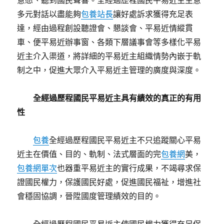
意愿、聽到國民聲響。全經過歷程國民平易近主主意
多元對話以盡能夠
包養站長
讓好處訴求獲得充足表
達，經由過程創設聽證會、懇談會、平易近情縱貫
車、便平易近辦事窗、各類下層議事會等多樣化平易
近主介入渠道，將詳細的平易近主組織情勢內嵌于軌
制之中，促進大眾介入平易近主管理的廣度與深度。
全經過歷程國民平易近主具有績效的真正的有用
性
包養
全經過歷程國民平易近主不只追蹤關心平易
近主在價值、目的、軌制、法式層面的完
包養網
美，
包養網單次
也器重平易近主的實行成果，不竭尋求保
證國民權力，保護國民好處，促進國民福祉，增進社
會穩固協調，晉陞國度管理績效的目的。