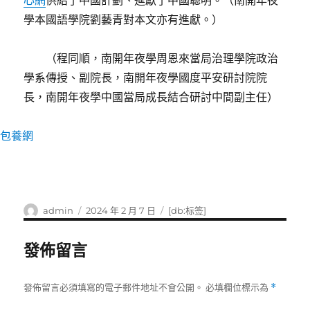
心網
供給了中國計劃、進獻了中國聰明。（南開年夜
學本國語學院劉藝青對本文亦有進獻。）
（
程同順，南開年夜學周恩來當局治理學院政治
學系傳授、副院長，南開年夜學國度平安研討院院
長，南開年夜學中國當局成長結合研討中間副主任）
包養網
作
發
標
admin
2024 年 2 月 7 日
[db:标签]
者
佈
籤
日
發佈留言
期:
發佈留言必須填寫的電子郵件地址不會公開。
必填欄位標示為
*