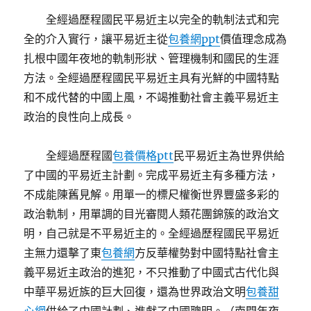
全經過歷程國民平易近主以完全的軌制法式和完
全的介入實行，讓平易近主從
包養網ppt
價值理念成為
扎根中國年夜地的軌制形狀、管理機制和國民的生涯
方法。全經過歷程國民平易近主具有光鮮的中國特點
和不成代替的中國上風，不竭推動社會主義平易近主
政治的良性向上成長。
全經過歷程國
包養價格ptt
民平易近主為世界供給
了中國的平易近主計劃。完成平易近主有多種方法，
不成能陳舊見解。用單一的標尺權衡世界豐盛多彩的
政治軌制，用單調的目光審閱人類花團錦簇的政治文
明，自己就是不平易近主的。全經過歷程國民平易近
主無力還擊了東
包養網
方反華權勢對中國特點社會主
義平易近主政治的進犯，不只推動了中國式古代化與
中華平易近族的巨大回復，還為世界政治文明
包養甜