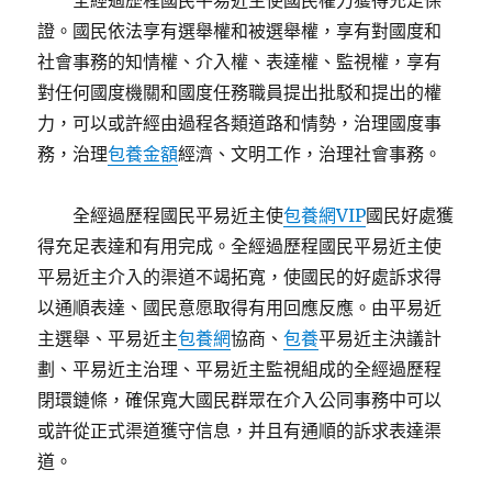
全經過歷程國民平易近主使國民權力獲得充足保
證。國民依法享有選舉權和被選舉權，享有對國度和
社會事務的知情權、介入權、表達權、監視權，享有
對任何國度機關和國度任務職員提出批駁和提出的權
力，可以或許經由過程各類道路和情勢，治理國度事
務，治理
包養金額
經濟、文明工作，治理社會事務。
全經過歷程國民平易近主使
包養網VIP
國民好處獲
得充足表達和有用完成。全經過歷程國民平易近主使
平易近主介入的渠道不竭拓寬，使國民的好處訴求得
以通順表達、國民意愿取得有用回應反應。由平易近
主選舉、平易近主
包養網
協商、
包養
平易近主決議計
劃、平易近主治理、平易近主監視組成的全經過歷程
閉環鏈條，確保寬大國民群眾在介入公同事務中可以
或許從正式渠道獲守信息，并且有通順的訴求表達渠
道。