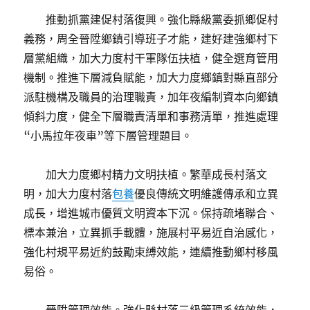
推動抓黨建促村落復興。強化縣級黨委抓鄉促村
義務，周全晉陞鄉鎮引導班子才能，建好建強鄉村下
層黨組織，加大力度村干軍隊伍扶植，健全選育管用
機制。推進下層減負賦能，加大力度鄉鎮對縣直部分
派駐機構及職員的治理職責，加年夜編制資本向鄉鎮
傾斜力度，健全下層職責清單和事務清單，推進處理
“小馬拉年夜車”等下層管理題目。
加大力度鄉村精力文明扶植。繁華成長村落文
明，加大力度村落
包養
優良傳統文明維護傳承和立異
成長，增進城市優質文明資本下沉。保持疏堵聯合、
標本兼治，立異抓手載體，施展村平易近自治感化，
強化村規平易近約鼓勵束縛效能，連續推動鄉村移風
易俗。