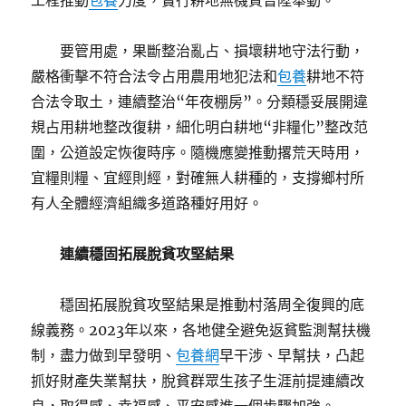
工程推動
包養
力度，實行耕地無機質晉陞舉動。
要管用處，果斷整治亂占、損壞耕地守法行動，
嚴格衝擊不符合法令占用農用地犯法和
包養
耕地不符
合法令取土，連續整治“年夜棚房”。分類穩妥展開違
規占用耕地整改復耕，細化明白耕地“非糧化”整改范
圍，公道設定恢復時序。隨機應變推動撂荒天時用，
宜糧則糧、宜經則經，對確無人耕種的，支撐鄉村所
有人全體經濟組織多道路種好用好。
連續穩固拓展脫貧攻堅結果
穩固拓展脫貧攻堅結果是推動村落周全復興的底
線義務。2023年以來，各地健全避免返貧監測幫扶機
制，盡力做到早發明、
包養網
早干涉、早幫扶，凸起
抓好財產失業幫扶，脫貧群眾生孩子生涯前提連續改