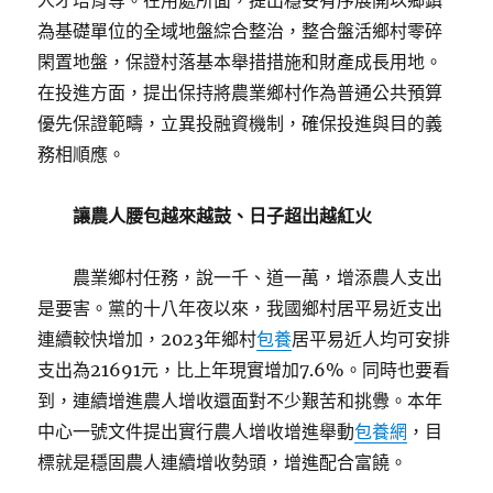
人才培育等。在用處所面，提出穩妥有序展開以鄉鎮
為基礎單位的全域地盤綜合整治，整合盤活鄉村零碎
閑置地盤，保證村落基本舉措措施和財產成長用地。
在投進方面，提出保持將農業鄉村作為普通公共預算
優先保證範疇，立異投融資機制，確保投進與目的義
務相順應。
讓農人腰包越來越鼓、日子超出越紅火
農業鄉村任務，說一千、道一萬，增添農人支出
是要害。黨的十八年夜以來，我國鄉村居平易近支出
連續較快增加，2023年鄉村
包養
居平易近人均可安排
支出為21691元，比上年現實增加7.6%。同時也要看
到，連續增進農人增收還面對不少艱苦和挑釁。本年
中心一號文件提出實行農人增收增進舉動
包養網
，目
標就是穩固農人連續增收勢頭，增進配合富饒。