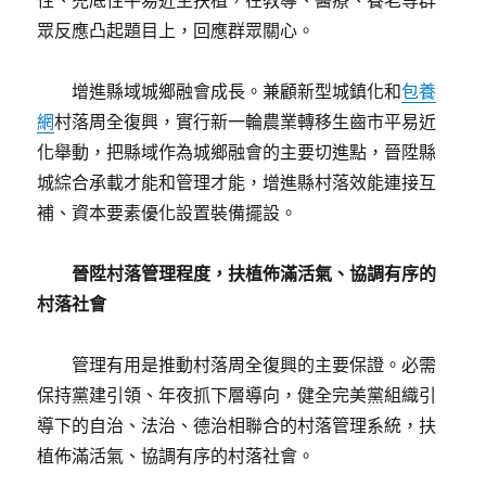
性、兜底性平易近生扶植，在教導、醫療、養老等群
眾反應凸起題目上，回應群眾關心。
增進縣域城鄉融會成長。兼顧新型城鎮化和
包養
網
村落周全復興，實行新一輪農業轉移生齒市平易近
化舉動，把縣域作為城鄉融會的主要切進點，晉陞縣
城綜合承載才能和管理才能，增進縣村落效能連接互
補、資本要素優化設置裝備擺設。
晉陞村落管理程度，扶植佈滿活氣、協調有序的
村落社會
管理有用是推動村落周全復興的主要保證。必需
保持黨建引領、年夜抓下層導向，健全完美黨組織引
導下的自治、法治、德治相聯合的村落管理系統，扶
植佈滿活氣、協調有序的村落社會。