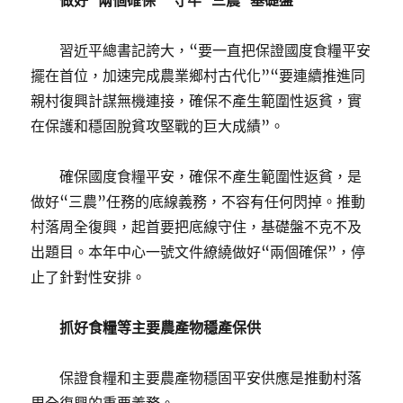
做好“兩個確保” 守牢“三農”基礎盤
習近平總書記誇大，“要一直把保證國度食糧平安
擺在首位，加速完成農業鄉村古代化”“要連續推進同
親村復興計謀無機連接，確保不產生範圍性返貧，實
在保護和穩固脫貧攻堅戰的巨大成績”。
確保國度食糧平安，確保不產生範圍性返貧，是
做好“三農”任務的底線義務，不容有任何閃掉。推動
村落周全復興，起首要把底線守住，基礎盤不克不及
出題目。本年中心一號文件繚繞做好“兩個確保”，停
止了針對性安排。
抓好食糧等主要農產物穩產保供
保證食糧和主要農產物穩固平安供應是推動村落