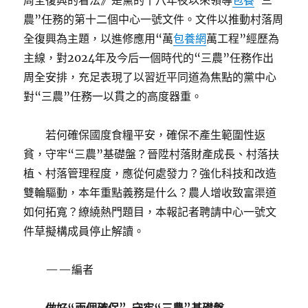
周全復興的看法》是黨的十八年夜以來領導
包養
“三
農”任務的第十二個中心一號文件。文件以推動村落周
全復興為主題，以進修應用“萬
包養網
萬工程”經歷為
主線，對2024年及今后一個時代的“三農”任務作出
周全安排，充足表現了以習近平同道為焦點的黨中心
對“三農”任務一以貫之的高度器重。
若何確保國度食糧平安，確保不產生範圍性返
貧，守牢“三農”基礎盤？晉陞村落財產成長、村落扶
植、村落管理程度，應從何處發力？強化科技和改造
雙輪驅動，本年重點義務是什么？農人增收致富渠道
如何拓寬？繚繞熱門題目，本報記者聘請中心一號文
件草擬構成員停止解讀。
——編者