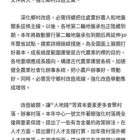
文件誇大，強化鄉村改造立異。
深化鄉村改造，必需持續把住處置好農人和地盤
關系這條主線。以後，各地第二輪地盤承包正陸續到
期，本年將啟動實行第二輪地盤承包到期后再延伸30
年整省試點，摸索詳細操縱措施，為全國面上展開打
好基本。成長過度範圍運營是古代農業的標的目的，
各地要順應成長趨向，構建古代農業運營系統，加速
健全農業社會化辦事系統，把小農戶辦事好、帶動
好。同時，必需苦守鄉村改造底線，強化改造舉動集
成增效。
改造破題，讓“人地錢”等資本要素更多會聚村
落、辦事村落。本年中心一號文件著眼強化村落周全
復興要素保證，提出了一些有含金量的政策辦法。在
人才方面，提出實行人才支撐打算，加年夜村落外鄉