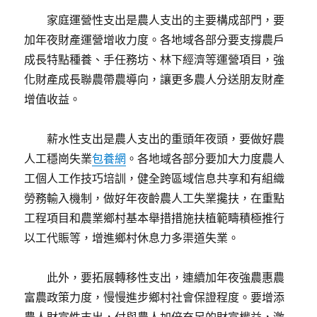
家庭運營性支出是農人支出的主要構成部門，要
加年夜財產運營增收力度。各地域各部分要支撐農戶
成長特點種養、手任務坊、林下經濟等運營項目，強
化財產成長聯農帶農導向，讓更多農人分送朋友財產
增值收益。
薪水性支出是農人支出的重頭年夜頭，要做好農
人工穩崗失業
包養網
。各地域各部分要加大力度農人
工個人工作技巧培訓，健全跨區域信息共享和有組織
勞務輸入機制，做好年夜齡農人工失業攙扶，在重點
工程項目和農業鄉村基本舉措措施扶植範疇積極推行
以工代賑等，增進鄉村休息力多渠道失業。
此外，要拓展轉移性支出，連續加年夜強農惠農
富農政策力度，慢慢進步鄉村社會保證程度。要增添