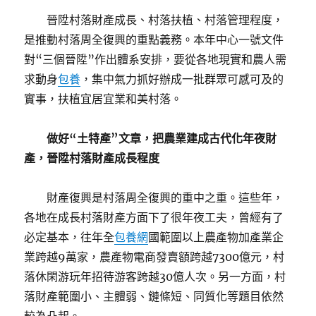
晉陞村落財產成長、村落扶植、村落管理程度，
是推動村落周全復興的重點義務。本年中心一號文件
對“三個晉陞”作出體系安排，要從各地現實和農人需
求動身
包養
，集中氣力抓好辦成一批群眾可感可及的
實事，扶植宜居宜業和美村落。
做好“土特產”文章，把農業建成古代化年夜財
產，晉陞村落財產成長程度
財產復興是村落周全復興的重中之重。這些年，
各地在成長村落財產方面下了很年夜工夫，曾經有了
必定基本，往年全
包養網
國範圍以上農產物加產業企
業跨越9萬家，農產物電商發賣額跨越7300億元，村
落休閑游玩年招待游客跨越30億人次。另一方面，村
落財產範圍小、主體弱、鏈條短、同質化等題目依然