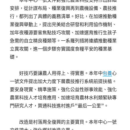
本年中心一號文件對強化農業科技支持作出詳細
安排，從計謀布局、種業復興再到農機設備、農技推
行，都列出了具體的義務清單。好比，在加速推動種
業復興舉動上，提出完美結合研發和利用協作機制、
加年夜種源要害焦點技巧攻關、加速選育推行生孩子
急需的自立精良種類等。一系羅列措將連續推動種業
立異攻關，進一個步驟夯實國度食糧平安的種業基
礎。
好技巧要讓農人用得上、得實惠。本年中
包養
心
一號文件提出加大力度下層農技推行系統前提扶植。
要安身現實、精準施策，強化公益性辦事效能、強化
農業科技人才培育應用、加速培育農林水利類緊缺專
門研究人才，買通科技進村進戶“最后一公里”。
改造是村落周全復興的主要寶貝。本年中心一號