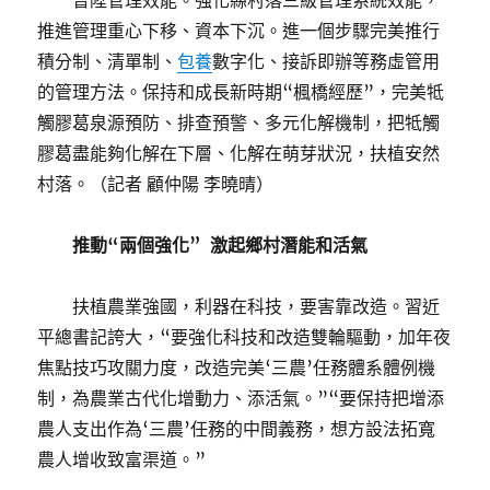
晉陞管理效能。強化縣村落三級管理系統效能，
推進管理重心下移、資本下沉。進一個步驟完美推行
積分制、清單制、
包養
數字化、接訴即辦等務虛管用
的管理方法。保持和成長新時期“楓橋經歷”，完美牴
觸膠葛泉源預防、排查預警、多元化解機制，把牴觸
膠葛盡能夠化解在下層、化解在萌芽狀況，扶植安然
村落。（
記者 顧仲陽 李曉晴
）
推動“兩個強化” 激起鄉村潛能和活氣
扶植農業強國，利器在科技，要害靠改造。習近
平總書記誇大，“要強化科技和改造雙輪驅動，加年夜
焦點技巧攻關力度，改造完美‘三農’任務體系體例機
制，為農業古代化增動力、添活氣。”“要保持把增添
農人支出作為‘三農’任務的中間義務，想方設法拓寬
農人增收致富渠道。”