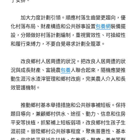
了安排。
加大力度計劃引領。順應村落生齒變更趨向，優
化村落布局、財產構造和公共辦事設置
包養網
裝備擺
設，分類做好村落計劃編制，重視實效性、可操縱性
和履行束縛力，不要自覺尋求計劃全籠罩。
改良鄉村人居周遭的狀況。把改良人居周遭的狀
況與成長財產、富饒農
包養
人聯合起來，隨機應變推
動生涯污水渣滓管理和鄉村改廁，完美農人介入和長
效管護機制。
推動鄉村基本舉措措施和公共辦事補短板。保持
題目導向，兼顧鄉村供水、途徑、動力、信息和住房
平安等扶植，抓緊補上短板弱項，改良鄉村生孩子生
涯前提。晉陞鄉村公共辦事程度，聚焦普惠性、基本