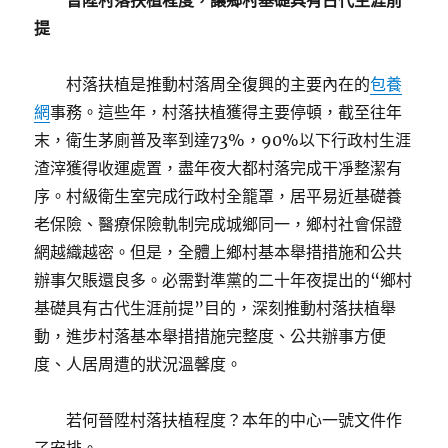
晉陞村落扶植程度，讓鄉村基礎具有古代生涯前
提
村落扶植是推動村落周全復興的主要內在的
包養
網
事務。這些年，村落扶植獲得主要停頓，截至往年
末，衛生茅廁普及率到達73%，90%以下行政村生涯
渣滓獲得收運處置，盡年夜大都村落完成干凈整潔有
序。村級衛生室完成行政村全籠罩，居平易近基礎養
老保險、醫療保險軌制完成城鄉同一，鄉村社會保證
網越織越密。但是，全體上鄉村基本舉措措施和公共
辦事欠賬還良多。必需對準黨的二十年夜提出的“鄉村
基礎具有古代生涯前提”目的，深刻推動村落扶植舉
動，進步村落基本舉措措施完整度、公共辦事方便
度、人居周遭的狀況溫馨度。
若何晉陞村落扶植程度？本年的中心一號文件作