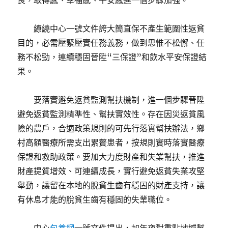
良，取得感、幸福感、平安感進一個步驟加強。
繚繞中心一號文件誇大簡直保不產生範圍性返貧
目的，必需壓緊壓實任務義務，做到思惟不松懈、任
務不松勁，連續穩固晉陞“三保證”和飲水平安保證結
果。
要落實避免返貧監測幫扶機制，進一個步驟晉陞
避免返貧監測精準性、幫扶實效性。存在因災返貧風
險的農戶，合適政策規則的可先行落實幫扶辦法，鄉
村高額醫療所需支出累贅患者，按規則實時落實醫療
保證和救助政策。要加大力度財產和失業幫扶，推進
財產提質增效、可連續成長，實行避免返貧失業攻堅
舉動，讓留在本地的脫貧生齒有穩固的財產支持，讓
有休息才能的脫貧生齒有穩固的失業職位。