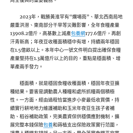
周全復興的重要義務。
2023年，戰勝黃淮罕有“爛場雨”、華北西南局地
嚴重洪澇、東南部分干旱等災難影響，全年食糧產量
13908.2億斤，高基數上減產
包養網
177.6億斤，再創
汗青新高；年夜豆收穫面積穩中有增，持續兩年穩固
在1.5億畝以上。本年中心一號文件明白提出確保食糧
產量堅持在1.3萬億斤以上的目的，重點是穩面積、增
單產兩手發力。
穩面積，就是穩固食糧收穫面積，穩固年夜豆擴
種結果。要害是調動農人種糧和處所抓糧兩個積極
性。一方面，經由過程恰當進步小麥最低收買價，持
續實行耕地地力維護補助和玉米年夜豆生孩子者補
助、稻谷補助政策，完美農資保供穩價應對機制，擴
展完整本錢保險
包養
和蒔植支出保險政策實行范圍，