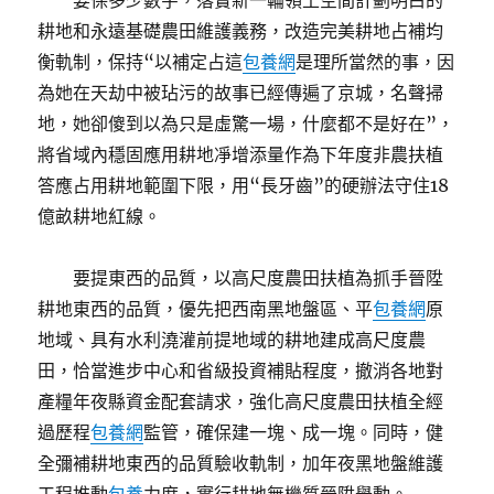
要保多少數字，落實新一輪領土空間計劃明白的
耕地和永遠基礎農田維護義務，改造完美耕地占補均
衡軌制，保持“以補定占這
包養網
是理所當然的事，因
為她在天劫中被玷污的故事已經傳遍了京城，名聲掃
地，她卻傻到以為只是虛驚一場，什麼都不是好在”，
將省域內穩固應用耕地凈增添量作為下年度非農扶植
答應占用耕地範圍下限，用“長牙齒”的硬辦法守住18
億畝耕地紅線。
要提東西的品質，以高尺度農田扶植為抓手晉陞
耕地東西的品質，優先把西南黑地盤區、平
包養網
原
地域、具有水利澆灌前提地域的耕地建成高尺度農
田，恰當進步中心和省級投資補貼程度，撤消各地對
產糧年夜縣資金配套請求，強化高尺度農田扶植全經
過歷程
包養網
監管，確保建一塊、成一塊。同時，健
全彌補耕地東西的品質驗收軌制，加年夜黑地盤維護