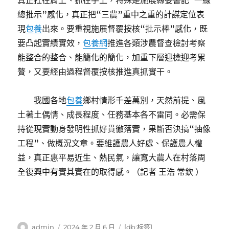
真正扛在肩上、抓在手上，特殊是施展縣委書記“一線
總批示”感化，真正把“三農”重中之重的計謀定位表
現
包養
出來。要重視施展督覆按核“批示棒”感化，既
要凸起實績實效，
包養網
推進各類涉農督查檢討考察
能整合的整合、能簡化的簡化，加重下層迎檢迎考累
贅，又要經由過程督覆按核推進真抓實干。
我國各地
包養
鄉村情形千差萬別，天然前提、風
土著土偶情、成長程度、任務基本各不雷同。必需保
持從現實動身發明性抓好貫徹落實，果斷否決搞“抽像
工程”、做概況文章。要維護農人好處、保護農人權
益，真正惠平易近生、熱民氣，讓寬大農人在村落周
全復興中有實其實在的取得感。（
記者 王浩 常欽
）
作
發
標
admin
2024 年 2 月 6 日
[db:标签]