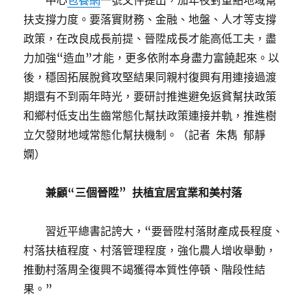
中心
包養網
一號文件提出，加年夜對重點地域幫
扶支撐力度。要落實財務、金融、地盤、人才等支撐
政策，在改良成長前提、晉陞成長才能高低工夫，盡
力加強“造血”才能，更多依附本身盡力富饒起來。以
後，穩固拓展脫貧攻堅結果同親村復興有用連接過渡
期還有不到兩年時光，要研討推進避免返貧幫扶政策
和鄉村低支出生齒常態化幫扶政策連接并軌，推進樹
立欠發財地域常態化幫扶機制。（
記者 朱雋 郁靜
嫻
）
兼顧“三個晉陞” 扶植宜居宜業和美村落
習近平總書記誇大，“要晉陞村落財產成長程度、
村落扶植程度、村落管理程度，強化農人增收舉動，
推動村落周全復興不竭獲得本質性停頓、階段性結
果。”