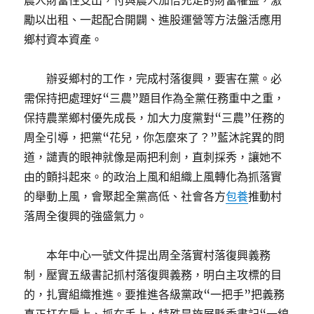
農人財富性支出，付與農人加倍充足的財富權益，激
勵以出租、一起配合開闢、進股運營等方法盤活應用
鄉村資本資產。
辦妥鄉村的工作，完成村落復興，要害在黨。必
需保持把處理好“三農”題目作為全黨任務重中之重，
保持農業鄉村優先成長，加大力度黨對“三農”任務的
周全引導，把黨“花兒，你怎麼來了？”藍沐詫異的問
道，譴責的眼神就像是兩把利劍，直刺採秀，讓她不
由的顫抖起來。的政治上風和組織上風轉化為抓落實
的舉動上風，會聚起全黨高低、社會各方
包養
推動村
落周全復興的強盛氣力。
本年中心一號文件提出周全落實村落復興義務
制，壓實五級書記抓村落復興義務，明白主攻標的目
的，扎實組織推進。要推進各級黨政“一把手”把義務