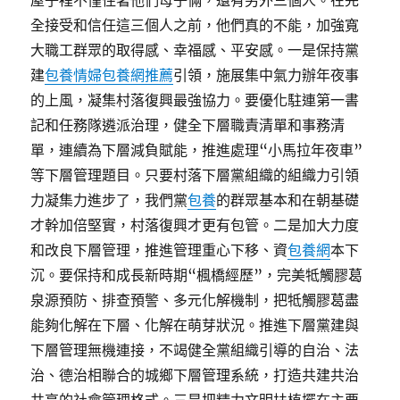
屋子裡不僅住著他們母子倆，還有另外三個人。在完
全接受和信任這三個人之前，他們真的不能，加強寬
大職工群眾的取得感、幸福感、平安感。一是保持黨
建
包養情婦
包養網推薦
引領，施展集中氣力辦年夜事
的上風，凝集村落復興最強協力。要優化駐連第一書
記和任務隊遴派治理，健全下層職責清單和事務清
單，連續為下層減負賦能，推進處理“小馬拉年夜車”
等下層管理題目。只要村落下層黨組織的組織力引領
力凝集力進步了，我們黨
包養
的群眾基本和在朝基礎
才幹加倍堅實，村落復興才更有包管。二是加大力度
和改良下層管理，推進管理重心下移、資
包養網
本下
沉。要保持和成長新時期“楓橋經歷”，完美牴觸膠葛
泉源預防、排查預警、多元化解機制，把牴觸膠葛盡
能夠化解在下層、化解在萌芽狀況。推進下層黨建與
下層管理無機連接，不竭健全黨組織引導的自治、法
治、德治相聯合的城鄉下層管理系統，打造共建共治