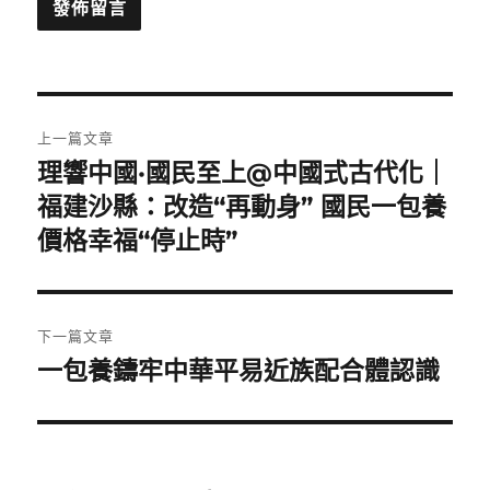
文
上一篇文章
章
理響中國·國民至上@中國式古代化｜
上
一
福建沙縣：改造“再動身” 國民一包養
導
篇
價格幸福“停止時”
覽
文
章:
下一篇文章
一包養鑄牢中華平易近族配合體認識
下
一
篇
文