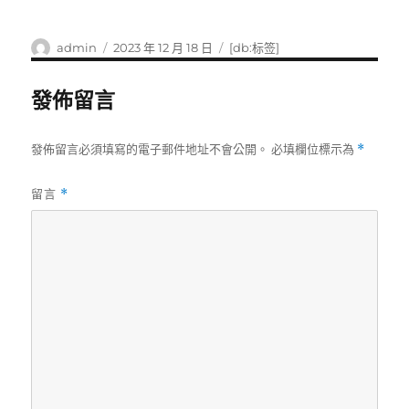
作
發
標
admin
2023 年 12 月 18 日
[db:标签]
者
佈
籤
日
發佈留言
期:
發佈留言必須填寫的電子郵件地址不會公開。
必填欄位標示為
*
留言
*