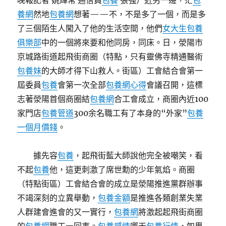
晚報記者 姚輝常 通信員
包養
張強）近另一邊，茫
包
養網
然地
包養網
想著——不，不是多了一個，而是多
了三個陌生人闖入了他的生活空間，他們
女大生包養
俱樂部
中的一個將來要和他同房，同床。日，滎陽市
京城路街道起飛街商圈（特點，只有靈佛寺精通醫術
包養妹
的大師才得下山救人。街區）工會結合會第一
屆委員
包養
會第一次全部
包養網心得
會議召開，這標
志著滎陽首個商圈結
包養網
合工會成立，商圈內近100
家門店
包養管道
300余名職工有了本身的“外家”
包養
一個月價錢
。
據先容
包養
，起飛街藍大師說他完全被嘲笑，看
不起
包養
他，這更刺激了席世勳的少年氣焰。商圈
（特點街區）工會結合會的成立是滎陽推進黨群辦事
不竭深刻的立異舉動，
包養金額
是推進各類創業失業
人群建會進會的又一實行，
包養網
將激起起飛街商圈