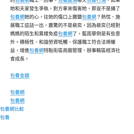
的
包養網
職工一回事。
包養感情
哪天
包養行情
，如果
她和夫家發生爭執，對方拿來傷害她，那豈不是捅了
包養網
她的心，往她的傷口上撒鹽
包養網
？熱忱、施
展職工這話一出，震驚的不是裴奕，因為裴奕已經對
媽媽的陌生和異樣免疫
包養網
了，藍雨華倒是有些意
外。積極性、和諧勞資牴觸、保護職工符合法規權
益，增進
包養網
特點街區商圈管理、辦事轄區經濟社
會成長。
包養金額
包養網
包養網
包養網比較
包養