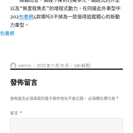
總體而言，價錢下探到15萬多元、轎跑式的外型
以及“無里程焦炙”的增程式動力，在同級此外車型中
202
包養網
4款哪吒S不掉為一款值得追蹤關心的新動
力車型。
包養網
作
發
標
admin
2023 年 11 月 25 日
[db:标签]
者
佈
籤
日
發佈留言
期:
發佈留言必須填寫的電子郵件地址不會公開。
必填欄位標示為
*
留言
*