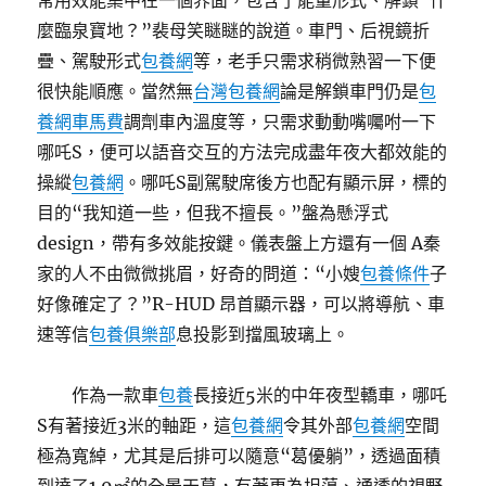
常用效能集中在一個界面，包含了能量形式、解鎖“什
麼臨泉寶地？”裴母笑瞇瞇的說道。車門、后視鏡折
疊、駕駛形式
包養網
等，老手只需求稍微熟習一下便
很快能順應。當然無
台灣包養網
論是解鎖車門仍是
包
養網車馬費
調劑車內溫度等，只需求動動嘴囑咐一下
哪吒S，便可以語音交互的方法完成盡年夜大都效能的
操縱
包養網
。哪吒S副駕駛席後方也配有顯示屏，標的
目的“我知道一些，但我不擅長。”盤為懸浮式
design，帶有多效能按鍵。儀表盤上方還有一個 A秦
家的人不由微微挑眉，好奇的問道：“小嫂
包養條件
子
好像確定了？”R-HUD 昂首顯示器，可以將導航、車
速等信
包養俱樂部
息投影到擋風玻璃上。
作為一款車
包養
長接近5米的中年夜型轎車，哪吒
S有著接近3米的軸距，這
包養網
令其外部
包養網
空間
極為寬綽，尤其是后排可以隨意“葛優躺”，透過面積