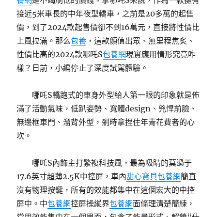
養網
是不竭刷低的價錢。拿哪吒S來說，作為一款擁有
接近5米車長的中年夜型轎車，之前是20多萬的起售
價，到了2024款起售價卻不到16萬元，直接將性價比
上風拉滿。那么
包養
，這款顏值出眾、無里程焦炙、
性價比高的2024款哪吒S
包養網
現實應用情形究竟咋
樣？日前，小編停止了深度試駕體驗。
哪吒S轎跑式的車身外型給人第一眼的印象就是佈
滿了活動氣味，低趴姿勢、寬體design、兇悍前臉、
無邊框車門、溜背外型，剎時拿捏住年青花費者的心
坎。
哪吒S內飾主打繁複科技風，最為吸睛的莫過于
17.6英寸超薄2.5K中控屏，車內
甜心寶貝包養網
簡直
沒有物理按鍵，所有的效能都集中在這個宏大的中控
屏中。中
包養網
控屏操縱界
包養網
面條理清楚簡練，