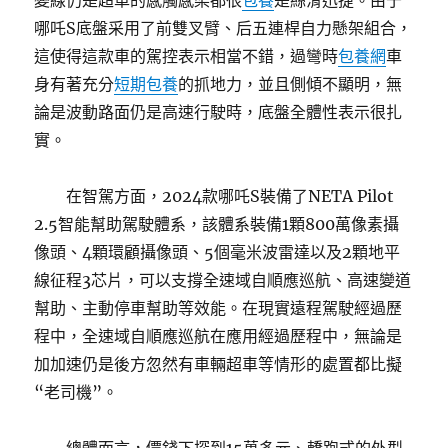
變線仍是超車的感觸感染都很
包養
是絲滑迅捷。由于
哪吒S底盤采用了前雙叉臂、后五連桿自力懸架組合，
這使得這款車的駕控表示相當不錯，過彎時
包養網
車
身有著充分
短期包養
的抓地力，並且側傾不顯明，無
論是波動路面仍是高速行駛時，底盤全體性表示很扎
實。
在智駕方面，2024款哪吒S裝備了NETA Pilot
2.5智能幫助駕駛體系，該體系裝備1顆800萬像素攝
像頭、4顆環顧攝像頭、5個毫米波雷達以及2顆地平
線征程3芯片，可以支撐全速域自順應巡航、高速變道
幫助、主動停車幫助等效能。在現實遠程駕駛經過歷
程中，全速域自順應巡航在應用經過歷程中，無論是
加加速仍是後方忽然有車輛超車等情形的處置都比擬
“老司機”。