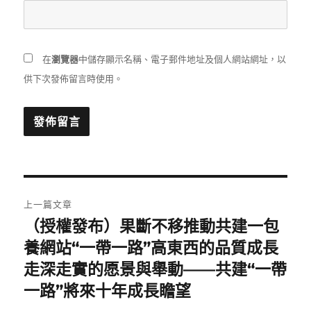
在
瀏覽器
中儲存顯示名稱、電子郵件地址及個人網站網址，以
供下次發佈留言時使用。
文
上一篇文章
章
（授權發布）果斷不移推動共建一包
上
一
養網站“一帶一路”高東西的品質成長
導
篇
走深走實的愿景與舉動——共建“一帶
覽
文
一路”將來十年成長瞻望
章: