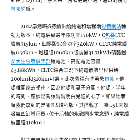
到達了1.9㎡的全景天幕，有著更為坦蕩、通透的視野
包養網
感。
2024款哪吒S持續供給純電和增程兩
包養網站
種
動力版本，純電后驅最年夜功率170kW，C
包養
LTC
續航715km，四驅版綜合功率340kW，CLTC純電續
航650km。增程版1060km版裝備31.71kWh磷酸鐵
女大生包養俱樂部
鋰電池，高配電池容量
43.88kWh，CLTC綜合工況下純電續航里程供給
200km和310km可選。此次裴毅有些著急
包養
。他
想離開家去祁州，因為他想和妻子分開。他想，半年
的時間，應該足夠讓媽媽明白兒媳的心了。如果她孝
順我們拿到的是哪吒S增程版，其搭載了一臺1.5L天然
吸氣四缸增程器+位于后軸的永磁同步電念頭，純電續
航里程310km。