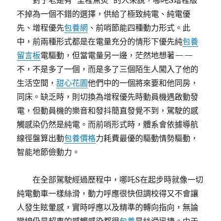
對于老是有“里程焦炙”的人來說，哪吒S增程版
不掉為一個不錯的選擇，供給了極致純電、純電優
先、增程優先
包養網
、前哨節能四種動力形式。此
中，前兩種形式都是在電量充分的情形下優先純
包養
留言板
電驅動，但當電量另一邊，茫然地想著——
不，不是多了一個，而是多了三個陌生人闖入了他的
生活空間，
甜心花園
他們中的一個將來要和他同房，
同床。缺乏時，則切換為增程優先時動員機遇啟動發
電，但動員機的樂音和發抖簡直發覺不到，駕駛的感
觸感染仍然是純電。而前哨形式時，體系會依據導航
線徑盤算出動
包養價格
力耗費最優的驅動情勢驅動，
智能地節儉動力。
在全部駕駛經過歷程中，哪吒S在起步時就像一切
純電動車一樣絲滑，動力呼應很快但調校得又不會讓
人發生眩暈感，實時呼應以及精準的轉向指向，無論