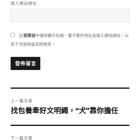
個人網站網址
在
瀏覽器
中儲存顯示名稱、電子郵件地址及個人網站網址，以
供下次發佈留言時使用。
文
上一篇文章
章
找包養牽好文明繩，“犬”靠你擔任
上
一
導
篇
覽
文
下一篇文章