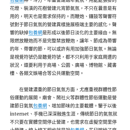
包養網
神、斗方、年畫營建過年氣氛，用處處張掛的
花燈、裝潢的花樹營建元宵節氣氛，不只在曩昔是有
用的，明天也是需求保持的。而鞭炮、鑼鼓等聲響符
號對于節日氣氛的營建異樣施展極端主要的感化。聲
響的缺掉
包養網
是形成以後節日淡化的主要緣由。無
限燃放鞭炮而不是完整禁放鞭炮，讓年、節成為帶響
的年、帶響的節，可以或許有用加強節日氣氛。無論
是視覺符號仍是聽覺符號，都不只利用于家庭周遭的
狀況，還要利用于商場、公園、廣場、博物館、藏書
樓、各類文娛場合等公共運動空間。
在營建濃重的節日氣氛方面，尤應重視群體性節
俗運動的展開。廟會、鬧社火等群體性節俗運動是營
建節日氣氛
包養網
、增加節味的主要載體。鑒于以後
internet、手機已深深融進生涯，傳統節日的氣氛就
不只要在實體空間停止營建，也需求在虛擬空間里停