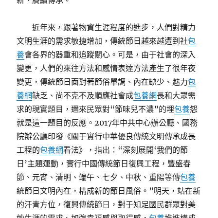
新、賡續傳承。
近年來，跟著物資生涯程度的進步，人們對精力
文明生涯的需求敏捷增加，傳統節日越來越遭到社
包
養
會各界的器重和追蹤關心。可是，由于社會的深入
變更，人們的來往方法和感情表達方法產生了很年夜
變更，傳統節日面對著節俗單調、內在缺少、魅力
包
養網
缺乏、尚不克不及順應社會成
包養網
長和大眾需
求的現實題目，邇來民眾對“節味兒不濃”的埋
包養
怨
就是這一題目的反應。2017年中共中心辦公廳、國務
院辦公廳印發《關于實行中華優良傳統文明傳承成長
工程的
包養網
看法》，指出：“深刻展開‘我們的節
日’主題運動，實行中國傳統節日復興工程，豐盛春
節、元宵、清明、端午、七夕、中秋、重陽等傳
包養
統節日文明內在，構成新的節日風俗。”明天，站在新
的汗青方位，復興傳統節日，對于知足國民群眾對美