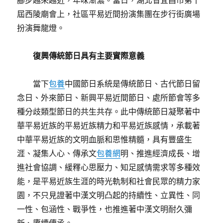
腳步越來越近，年味漸濃。當日，湖北省宜昌市第十
屆西陵廟會上，社區平易近間扮演集團在步行街廣場
扮演舞龍燈。
復興傳統節日具有主要實際意義
當下
包養
中國節日系統是傳統節日、古代節日留
念日、外來節日、新興平易近間節日、處所節會等多
種分歧類型節日的共生共存。此中傳統節日凝聚著中
華平易近族的平易近族精力和平易近族感情，承載著
中華平易近族的文明血脈和思惟精髓，具有豐盛生
涯、凝集人心、傳承文
包養網
明、推進經濟成長、增
進社會協調、緩釋心思壓力、知足感情需求等多種效
能，是平易近族生涯的時光軌制和社會民眾的精力家
園，不只見證著中漢文明凸起的持續性、立異性、同
一性、包涵性、戰爭性，也推進著中漢文明耐久彌