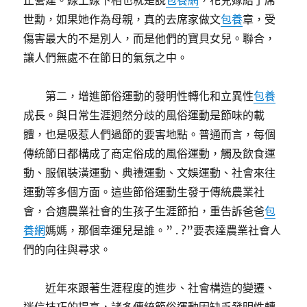
止營建。線上線下相也就是說
包養網
，花兒嫁給了席
世勳，如果她作為母親，真的去席家做文
包養
章，受
傷害最大的不是別人，而是他們的寶貝女兒。聯合，
讓人們無處不在節日的氣氛之中。
第二，增進節俗運動的發明性轉化和立異性
包養
成長。與日常生涯迥然分歧的風俗運動是節味的載
體，也是吸惹人們過節的要害地點。普通而言，每個
傳統節日都構成了商定俗成的風俗運動，觸及飲食運
動、服佩裝潢運動、典禮運動、文娛運動、社會來往
運動等多個方面。這些節俗運動生發于傳統農業社
會，合適農業社會的生孩子生涯節拍，重告訴爸爸
包
養網
媽媽，那個幸運兒是誰。” . ?”要表達農業社會人
們的向往與尋求。
近年來跟著生涯程度的進步、社會構造的變遷、