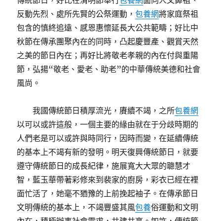
傳統節日，好比在清明節舉行
包養網
面向人文鼻祖、
反動先烈、處所先賢的公祭運動，
包養網
將家庭祭祖
包含的慎終追遠、感恩惠懷延長大公共範疇；好比中
秋節在傳承團聚內在的同時，凸起慶豐產、觀賞天然
之美的節日內在；再好比將敬老孝親的內在付與重陽
節，弘揚“敬老、愛老、助老”的中華傳統美德和社會
風尚。
我國傳統節日積厚流光，賡續不竭，之所
包養網
以可以或許這般，一個主要的緣由就在于分歧時期的
人們老是可以或許與時同行，因時而變，在延續傳統
的基本上不竭有新的發明。明天復興傳統節日，就要
遵守傳統節日的成長紀律，施展寬大大眾的聰慧才
智，藍玉華帶著彩修來到裴家的廚房，彩衣已經在裡
面忙活了，她毫不猶豫的上前挽起袖子。在傳承節日
文明傳統的基本上，不竭豐盛其風
包養
俗運動和文明