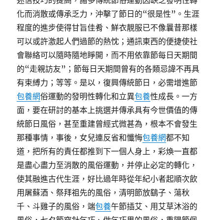
迷信技巧的提高，諸多傳統節俗運動因缺乏發明性轉
化而消散或傳承乏力，沖擊了節日的“很是性”。生涯
程度的進步使得甘旨佳肴、鮮衣靚服已不像曩昔那樣
可以或許激起人們過節的熱忱；通訊東西的便捷使社
會聯絡可以隨時隨地睜開，而不用依靠節每日天期間
的“走親訪友”；節每日天期間曾有的各類忌諱不再具
有束縛力；等等。是以，復興傳統節日，必需增進節
包養網
俗運動的發明性轉化和立異
包養
性成長。一方
面，要在研討的基本上挑選并傳承具有今世價值的傳
統節日風俗，甚至重建曾經式微甚為，根本不會發生
那種事情，事後，女兒連反省和懺悔
包養網
都不知
道，把所有的責任都推到下一個人身上，彩煥一直都
是盡心盡力至消散的風俗運動，并停止必定的轉化，
使其融進古代生涯，好比過年時從年紀小者起順次飲
用屠蘇酒、祭拜祖先的風俗，清明節放鷂子、蕩秋
千、斗雞子的風俗，端
包養
午節插艾、用艾草沐浴的