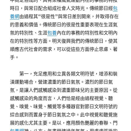
中商定俗成的、具有某種風氣運動內在的事務的特按
時日，與常日配合組成社會人文時光。傳統節日經
包
養網
由過程其“很是性”與常日差別開來，并取得存在
的意義和價值。傳統節日的很是性重要表現在生涯氣
氛的特別性、生涯
包養
內在的事務的特別性和文明內
在的特別性等方面。明天復興我們的傳統節日，使其
順應古代社會的需求，可以從這些方面停止思慮、著
手。
第一，充足應用和立異各類文明符號，增添和裝
潢運動場合，營建濃重的節日氣氛。濃烈的節日氣
氛，是讓人們感觸感染到濃重節味兒的主要原因。從
感觸感染的角度而言，人們恰是經由過程視覺、聽
覺、嗅覺、味覺、觸覺等多種器官對節日文明符號的
綜合感到而置身于節日氣氛之中。此中視覺和聽覺施
展的感化尤其主要。是以，應用顏色艷麗的春聯、門