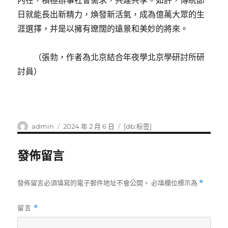
內在，積極辦事社會需求，共建共享。如許，傳統節
日就能長出新精力，煥發新活氣，成為億萬大眾的生
涯選擇，并是以擁有遼闊的遠景和美妙的將來。
（
張勃，
作者為北京結合年夜學北京學研討所研
討員
）
作
發
標
admin
2024 年 2 月 6 日
[db:标签]
者
佈
籤
日
發佈留言
期:
發佈留言必須填寫的電子郵件地址不會公開。
必填欄位標示為
*
留言
*