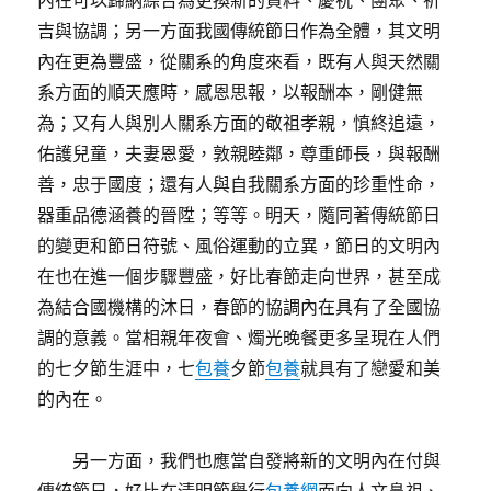
內在可以歸納綜合為更換新的資料、慶祝、團聚、祈
吉與協調；另一方面我國傳統節日作為全體，其文明
內在更為豐盛，從關系的角度來看，既有人與天然關
系方面的順天應時，感恩思報，以報酬本，剛健無
為；又有人與別人關系方面的敬祖孝親，慎終追遠，
佑護兒童，夫妻恩愛，敦親睦鄰，尊重師長，與報酬
善，忠于國度；還有人與自我關系方面的珍重性命，
器重品德涵養的晉陞；等等。明天，隨同著傳統節日
的變更和節日符號、風俗運動的立異，節日的文明內
在也在進一個步驟豐盛，好比春節走向世界，甚至成
為結合國機構的沐日，春節的協調內在具有了全國協
調的意義。當相親年夜會、燭光晚餐更多呈現在人們
的七夕節生涯中，七
包養
夕節
包養
就具有了戀愛和美
的內在。
另一方面，我們也應當自發將新的文明內在付與