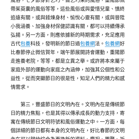
風俗，七夕節穿針乞巧、做乞巧果的風俗，重陽節佩
帶茱萸囊的風俗等等，這些風俗或與愛惜兒童、慎終
追遠有關，或與錘煉身材、愉悅心靈有關，或與晉陞
小我涵養、加強身材保健認識有關，都可以持續傳承
弘揚。另一方面，則應依據新的時期需求，充足應用
古代
包養
科技，發明新的節日過
包養網
法。
包養網
好
比春節停止微信賀年，端午節展開詩會運動，重陽節
走進養老院，等等，都是立異之舉。或許將本來屬于
家庭外部的運動向家庭之內涵伸，加強其公個性和公
益性，從而突顯節日的很是性，知足人們的精力和感
情需求。
第三，豐盛節日的文明內在。文明內在是傳統節
日的精力焦點，也是其得以傳承成長的動力支持，寄
寓在傳統節日文明符號和風俗運動之中。一方面，每
個詳細的節日都有本身的文明內在，好比春節的文明