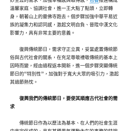
妙生涯的需求、加強幸福感與取得感，
包養
推進構成
溫馨家庭、協調社會，進一王大點了點頭，立即轉
身，朝著山上的靈佛寺跑去。個步驟加強中華平易近
族的凝集力和認同感，激起文明自負、晉陞中漢文化
影響力，具有非常主要的意義。
復興傳統節日，需求守正立異，妥當處置傳統節
俗與古代社會的關系，在充足尊敬禮敬傳統的基本上
因時而變，經由過程返本開新，進一個步驟突顯傳統
節日的“特別性”，加強對于寬大大眾的吸引力，激起
其過節熱忱。
復興我們的傳統節日，要使其順應古代社會的需
求
傳統節日作為以歷法為基本、在人們的社會生涯