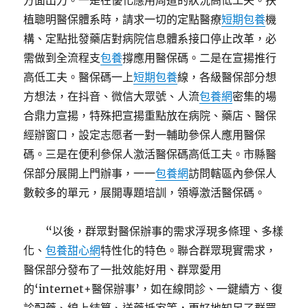
方面出力。一是在優化應用周遭的狀況高低工夫。扶
植聰明醫保體系時，請求一切的定點醫療
短期包養
機
構、定點批發藥店對病院信息體系接口停止改革，必
需做到全流程支
包養
撐應用醫保碼。二是在宣揚推行
高低工夫。醫保碼一上
短期包養
線，各級醫保部分想
方想法，在抖音、微信大眾號、人流
包養網
密集的場
合鼎力宣揚，特殊把宣揚重點放在病院、藥店、醫保
經辦窗口，設定志愿者一對一輔助參保人應用醫保
碼。三是在便利參保人激活醫保碼高低工夫。市縣醫
保部分展開上門辦事，一一
包養網
訪問轄區內參保人
數較多的單元，展開專題培訓，領導激活醫保碼。
“以後，群眾對醫保辦事的需求浮現多條理、多樣
化、
包養甜心網
特性化的特色。聯合群眾現實需求，
醫保部分發布了一批效能好用、群眾愛用
的‘internet+醫保辦事’，如在線問診、一鍵續方、復