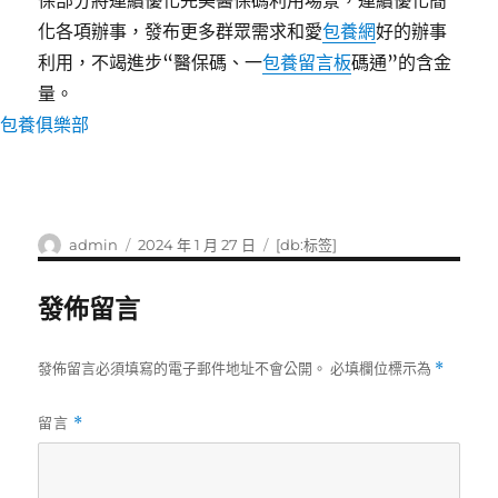
保部分將連續優化完美醫保碼利用場景，連續優化簡
化各項辦事，發布更多群眾需求和愛
包養網
好的辦事
利用，不竭進步“醫保碼、一
包養留言板
碼通”的含金
量。
包養俱樂部
作
發
標
admin
2024 年 1 月 27 日
[db:标签]
者
佈
籤
日
發佈留言
期:
發佈留言必須填寫的電子郵件地址不會公開。
必填欄位標示為
*
留言
*