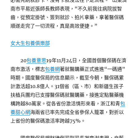
必需先刷就診卡，沒有卡就沒法往下走流程。”山東濟
南市平易近張師長教師表現，“不久前我往病院拔智
齒，從預定掛號、簽到就診、拍片拿藥，拿著醫保碼
順遂走完了一切流程，真是高效便捷。”
女大生包養俱樂部
20
包養意思
19年11月24日，全國首個醫保碼在濟
南市激活，標志
包養網
著就醫購藥正式進進“一碼通”
時期。國度醫保局的信息顯示，截至今朝，醫保碼累
計激活超10.8億人。31個省（區、市）和新疆生孩子
扶植兵團均已支撐醫保碼就醫購藥，接進定點醫藥機
構跨越80萬家。從各省份激活情形來看，浙江和青
包
養甜心網
海兩省已率先完成全省參保人籠罩，對折以
上省份的醫保碼激活率跨越75%。