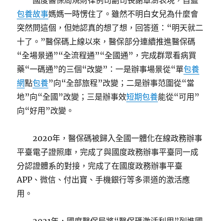
國度醫保局規財律例司副司長謝章澍表現，自藍
包養故事
媽媽一時愣住了。雖然不明白女兒為什麼會
突然問這個，但她認真的想了想，回答道：“明天就二
十了。”醫保碼上線以來，醫保部分連續推進醫保碼
“全場景通”“全流程通”“全國通”，完成群眾看病買
藥“一碼通”的三個“改變”：一是辦事場景從“單
包養
網
點
包養
”向“全部旅程”改變；二是辦事范圍從“當
地”向“全國”改變；三是辦事效
短期包養
能從“可用”
向“好用”改變。
2020年，醫保碼被歸入全國一體化在線政務辦事
平臺電子證照庫，完成了與國度政務辦事平臺同一成
分認證體系的對接，完成了在國度政務辦事平臺
APP、微信、付出寶、手機銀行等多渠道的激活應
用。