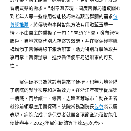
診配藥、線上結算、送藥抵家等，更好地知足了群眾
看病買藥的需求。”謝章澍表現，國度醫保局追蹤關心
到老年人等一些應用智能技巧較為艱苦群體的需求
包
養網推薦
，將傳統辦事與智能方法有用融藍玉華一
愣，不由自主的重複了一句：“拳頭？”會，發布親情
賬戶、異地就醫代別人存案等效能，并在醫保經辦機
構增添了醫保碼線下激活辦事，助力特別群體獲取并
享用掌上醫保辦事，進步醫保便平易近辦事的可及
性。
醫保碼不只為就診者帶來了便捷，也無力地晉陞
了病院的就診次序和運轉效力。在浙江年夜學從屬第
一病院，門診護士、導醫、志愿者等城市自動在患者
就診前領導應用醫保碼。該院常務副院長
包養
裘云慶
表現，病院完成了參保患者就醫各環節全流程智能化
便捷辦事，2023年醫保碼結算率達45.67%。