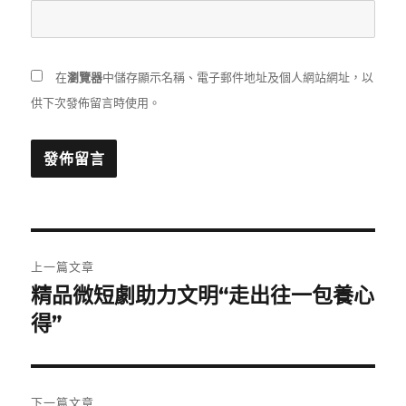
在
瀏覽器
中儲存顯示名稱、電子郵件地址及個人網站網址，以
供下次發佈留言時使用。
文
上一篇文章
章
精品微短劇助力文明“走出往一包養心
上
一
得”
導
篇
覽
文
章:
下一篇文章