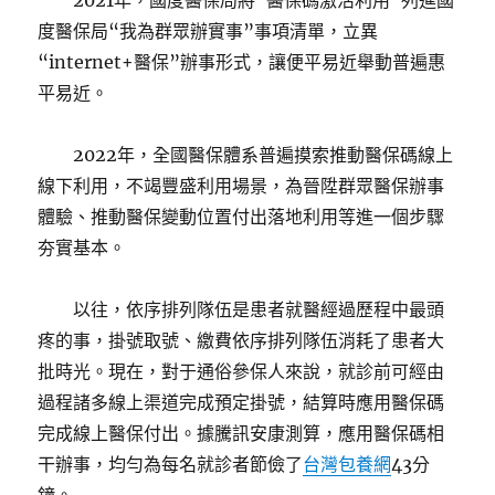
2021年，國度醫保局將“醫保碼激活利用”列進國
度醫保局“我為群眾辦實事”事項清單，立異
“internet+醫保”辦事形式，讓便平易近舉動普遍惠
平易近。
2022年，全國醫保體系普遍摸索推動醫保碼線上
線下利用，不竭豐盛利用場景，為晉陞群眾醫保辦事
體驗、推動醫保變動位置付出落地利用等進一個步驟
夯實基本。
以往，依序排列隊伍是患者就醫經過歷程中最頭
疼的事，掛號取號、繳費依序排列隊伍消耗了患者大
批時光。現在，對于通俗參保人來說，就診前可經由
過程諸多線上渠道完成預定掛號，結算時應用醫保碼
完成線上醫保付出。據騰訊安康測算，應用醫保碼相
干辦事，均勻為每名就診者節儉了
台灣包養網
43分