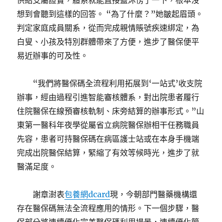
供給支屬證實，體系就能直接藍沐愣了一下，根本沒
想到會聽到這樣的回答。 “為了什麼？”她皺起眉頭。
判定家庭成員關系，從而完成親情賬號疾速綁定，為
白叟、小孩及特別群體帶來了方便，進步了醫保便平
易近辦事的可及性。
“我們將醫保碼全流程利用拓展到‘一站式’收支院
辦事，經由過程引進智能審核體系，對出院患者履行
住院醫保在線預審核軌制、床旁結算的辦事形式。”山
東第一醫科年夜學從屬省立病院醫保辦相干任務職員
先容，患者可持醫保碼在病區護士站或在本身手機端
完成出院醫保結算，緊縮了有效等候時光，進步了就
醫滿足度。
謝章澍表
包養網dcard
現，今朝部門醫藥機構還
存在醫保碼無法全流程應用的情形。下一個步驟，醫