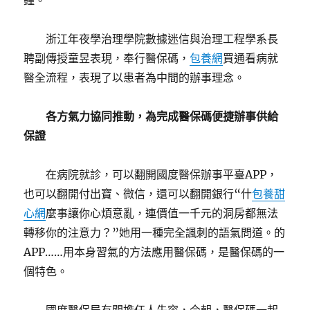
鐘。
浙江年夜學治理學院數據迷信與治理工程學系長
聘副傳授童昱表現，奉行醫保碼，
包養網
買通看病就
醫全流程，表現了以患者為中間的辦事理念。
各方氣力協同推動，為完成醫保碼便捷辦事供給
保證
在病院就診，可以翻開國度醫保辦事平臺APP，
也可以翻開付出寶、微信，還可以翻開銀行“什
包養甜
心網
麼事讓你心煩意亂，連價值一千元的洞房都無法
轉移你的注意力？”她用一種完全諷刺的語氣問道。的
APP……用本身習氣的方法應用醫保碼，是醫保碼的一
個特色。