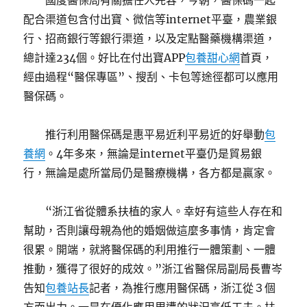
國度醫保局有關擔任人先容，今朝，醫保碼一起
配合渠道包含付出寶、微信等internet平臺，農業銀
行、招商銀行等銀行渠道，以及定點醫藥機構渠道，
總計達234個。好比在付出寶APP
包養甜心網
首頁，
經由過程“醫保專區”、搜刮、卡包等途徑都可以應用
醫保碼。
推行利用醫保碼是惠平易近利平易近的好舉動
包
養網
。4年多來，無論是internet平臺仍是貿易銀
行，無論是處所當局仍是醫療機構，各方都是贏家。
“浙江省從體系扶植的家人。幸好有這些人存在和
幫助，否則讓母親為他的婚姻做這麼多事情，肯定會
很累。開端，就將醫保碼的利用推行一體策劃、一體
推動，獲得了很好的成效。”浙江省醫保局副局長曹岑
告知
包養站長
記者，為推行應用醫保碼，浙江從３個