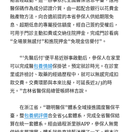
點曾經啟動。這一辦事依托全國醫保信息平臺，應用
醫保碼作為成分認證介質，由一起配合銀行以花費金
融產物方法，向合適前提的本省參保人供給期限免
息、超期低息的專屬授信額度，經自己簽約受權后，
可用于門診主動扣費或交納住院押金，完成門診看病
“全場景無感付”和進院押金“免現金信譽付”。
“‘先醫后付’便平易近辦事啟動后，參保人在家里
可以完成醫
包養情婦
保掛號，預定就診時光。在診室
里或許檢討、取藥的經過歷程中，就可以無感完成扣
款交費。交費環節與本來比擬，可延長近2/3的時
光。”吉林省醫保局總管帳師林吉說。
在浙江省，“聰明醫保”體系全域接進國度醫保平
臺，整
包養網評價
合全省54套體系，完成全省醫保結
算在統一套體系。經由過程浙里辦APP，參保人無需