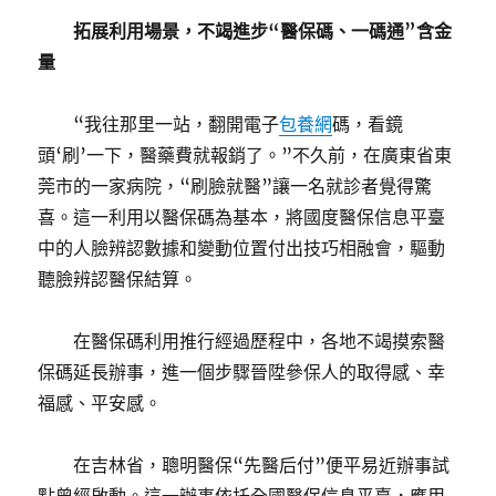
拓展利用場景，不竭進步“醫保碼、一碼通”含金
量
“我往那里一站，翻開電子
包養網
碼，看鏡
頭‘刷’一下，醫藥費就報銷了。”不久前，在廣東省東
莞市的一家病院，“刷臉就醫”讓一名就診者覺得驚
喜。這一利用以醫保碼為基本，將國度醫保信息平臺
中的人臉辨認數據和變動位置付出技巧相融會，驅動
聽臉辨認醫保結算。
在醫保碼利用推行經過歷程中，各地不竭摸索醫
保碼延長辦事，進一個步驟晉陞參保人的取得感、幸
福感、平安感。
在吉林省，聰明醫保“先醫后付”便平易近辦事試