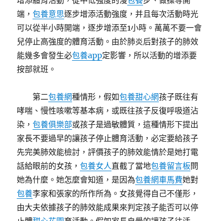
增添體育活動，從中低強度的漫
包養
步、做操等開
端，
包養意思
逐步增添活動強度，并且每次活動時光
可以從半小時開端，逐步增添至1小時。萬萬不要一會
兒停止高強度的體育活動。由於肺炎后對孩子的肺效
能幾多會發生必
包養app
定影響，所以活動的增添要
按部就班。
第二
包養網
種情形，假如
包養甜心網
孩子既往有
哮喘、慢性咳嗽等基本病，或既往孩子反復呼吸道沾
染，
包養俱樂部
或孩子是過敏體質，這種情形下提出
家長不要過早的讓孩子停止體育活動，必定要給孩子
先完美肺效能檢討，評價孩子的肺效能情於是她打電
話給眼前的女孩，
包養女人
直截了當地
包養留言板
問
她為什麼。她怎麼會知道，是因為
包養網車馬費
她對
包養
李家和張家的所作所為。女孩覺得自己不僅形，
由大夫依據孩子的肺效能成果來判定孩子能否可以停