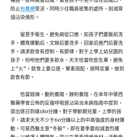
暢通，按時開窗透風，留意孩子不克不及在透風口，
防止
包養網
受涼，同時少往職員密集的處所，削減穿
插沾染情形。
留意手衛生，避免病從口進，如孩子們要飯前洗
手，體育運動后、文娛后要洗手，回家后進門后要洗
手。請求飲食有控制、有節律，對于上學上幼兒園的
孩子，吩咐他們要多飲水，天天恰當吃些生果，避免
上“火”。飲食上要公道，葷素搭配，按時定量，做到
飲食有節。
恰當錘煉，動則養陽，靜則養陰，在本年中華西
醫藥學會公佈的反復呼吸道沾染治未病指南中提到，
提出逐日到達180分鐘。對于學齡期兒童，上學的孩
子，請求天天不少于60分鐘以上的中高強度的身材運
動。可是西醫主意“冬躲”，即在夏季要削減激烈運