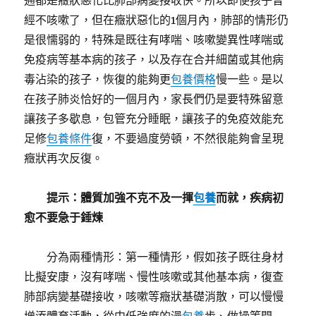
通都是癥狀惡化比肺部病變接收快。所以即使孩子曾
經不咳嗽了，但在癥狀惡化的1個月內，肺部的情形仍
是很懦弱的，特殊是既往有哮喘、咳嗽變異性哮喘或
免疫病等基本病的孩子，以及存在合并細菌或其他病
毒沾染的孩子，恢復的能夠更
包養價格
慢一些。是以
在孩子肺炎恰好的一個月內，家長們仍是要特殊留意
讓孩子多歇息，包管充分睡眠，讓孩子的免疫效能充
足修
包養條件
復，不要過度勞頓，不然很能夠會呈現
癥狀再次反復。
提示：體質加強不克不及一揮
包養
而就，疾病初
愈不要急于錘煉
分為兩種情形：第一種情形，假如孩子既往身材
比擬安康，沒有哮喘、慢性咳嗽或其他基本病，復查
肺部病變基礎接收，咳嗽等癥狀基礎消散，可以慢慢