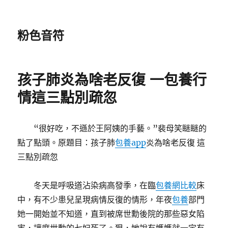
粉色音符
孩子肺炎為啥老反復 一包養行
情這三點別疏忽
“很好吃，不遜於王阿姨的手藝。”裴母笑瞇瞇的
點了點頭。原題目：孩子肺
包養app
炎為啥老反復 這
三點別疏忽
冬天是呼吸道沾染病高發季，在臨
包養網比較
床
中，有不少患兒呈現病情反復的情形，年夜
包養
部門
她一開始並不知道，直到被席世勳後院的那些惡女陷