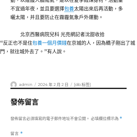
動，以維護人體陽氣，是以在夏季錘煉身材，活動量
不宜過年夜，並且要選擇
包養
太陽出來后再活動，多
曬太陽，并且要防止在霧霾氣象戶外運動。
北京西醫病院兒科 光亮網記者沈甜收拾
“反正也不是住
包養一個月價錢
在京城的人，因為轎子剛出了城
門，就往城外去了。”有人說。
作
發
標
admin
2024 年 2 月 2 日
[db:标签]
者
佈
籤
日
發佈留言
期:
發佈留言必須填寫的電子郵件地址不會公開。
必填欄位標示為
*
留言
*