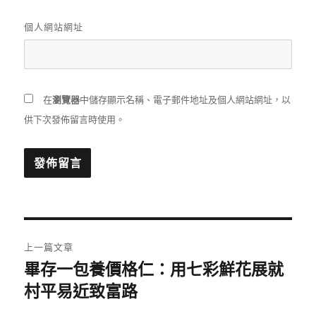
個人網站網址
在
瀏覽器
中儲存顯示名稱、電子郵件地址及個人網站網址，以
供下次發佈留言時使用。
文
上一篇文章
章
畢存一包養價格仁：用七彩鮮花展就
上
一
村平易近致富路
導
篇