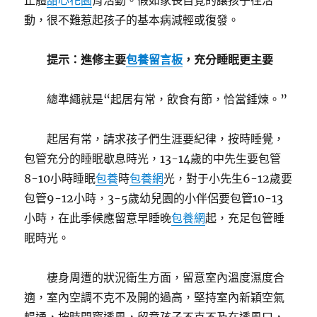
止體
甜心花園
育活動。假如家長自覺的讓孩子往活
動，很不難惹起孩子的基本病減輕或復發。
提示：進修主要
包養留言板
，充分睡眠更主要
總準繩就是“起居有常，飲食有節，恰當錘煉。”
起居有常，請求孩子們生涯要紀律，按時睡覺，
包管充分的睡眠歇息時光，13-14歲的中先生要包管
8-10小時睡眠
包養
時
包養網
光，對于小先生6-12歲要
包管9-12小時，3-5歲幼兒園的小伴侶要包管10-13
小時，在此季候應留意早睡晚
包養網
起，充足包管睡
眠時光。
棲身周遭的狀況衛生方面，留意室內溫度濕度合
適，室內空調不克不及開的過高，堅持室內新穎空氣