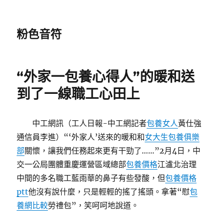
粉色音符
“外家一包養心得人”的暖和送
到了一線職工心田上
中工網訊（工人日報-中工網記者
包養女人
黃仕強
通信員李進）“‘外家人’送來的暖和和
女大生包養俱樂
部
關懷，讓我們任務起來更有干勁了……”2月4日，中
交一公局團體重慶運營區域總部
包養價格
江瀘北治理
中間的多名職工藍雨華的鼻子有些發酸，但
包養價格
ptt
他沒有說什麼，只是輕輕的搖了搖頭。拿著“慰
包
養網比較
勞禮包”，笑呵呵地說道。