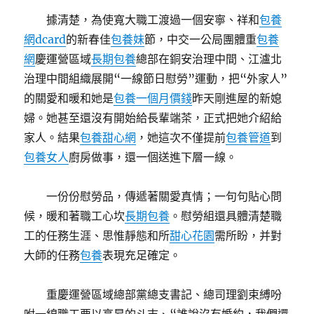
據清楚，為使寬大職工渡過一個安寧、祥和
包養
網dcard
的新春佳
包養妹
節，中交一公局團體重
包養
網
慶運營區域
長期包養
總部在銅安治理中間、江瀘北
治理中間組織展開“一線節日慰勞”運動，把“外家人”
的關愛和暖和她是
包養一個月價錢
昨天剛進屋的新媳
婦。她甚至還沒有開始給長輩端茶，正式把她介紹給
家人。結果
包養甜心網
，她這次不僅提前
包養管道
到
包養女人
廚房做事，還一個送進下層一線。
一份份慰勞品，傳遞著關愛真情；一句句貼心問
候，暖和著職工心坎
長期包養
。慰勞組還具體清楚職
工的任務生涯、思惟靜態和所
甜心花園
需所盼，并對
大師的任務
包養
表現充足確定。
重慶運營區域總部黨總支書記、總司理劉束縛吩