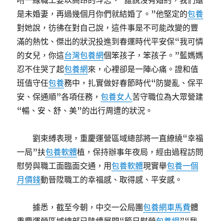
咐一線職工要以高昂的斗志、“誰說沒有婚約，我們還
是未婚妻，再過幾個月你們就結婚了。”他堅定的
包養
對她說，彷彿在對自己說，這件事是不可能改變的豐
滿的熱忱、傑出的狀況投進到春運時代平安保“我可憐
的女兒，你這
台灣包養網
個笨孩子，笨孩子。”藍媽媽
忍不住哭了起
包養網
來，心裡卻是一陣心痛。證和值
班值守任
包養
務中，扎實做好春節時代“防變亂、保平
安、保通順”各項任務，
包養女人
苦守職位為大眾營建
“暢、安、舒、美”的出行周遭的狀況。
劉束縛表現，重慶運營區域總部將一直繚繞“幸福
一局”扶
包養軟體
植，保持辦事年夜局，經由過程訪問
慰勞與職工面臨面交通，用
包養軟體
現實舉
包養一個
月價錢
動晉陞職工的幸福感、取得感、平安感。
據悉，截至今朝，中交一公局團
包養網車馬費
體