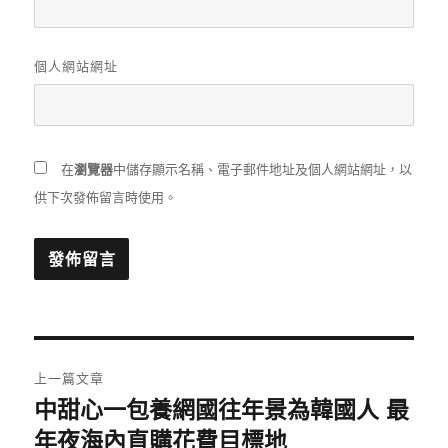
個人網站網址
在
瀏覽器
中儲存顯示名稱、電子郵件地址及個人網站網址，以
供下次發佈留言時使用。
文
上一篇文章
章
中甜心一包養網國往年景為韓國人 最
上
一
年夜海內直購花費目標地
導