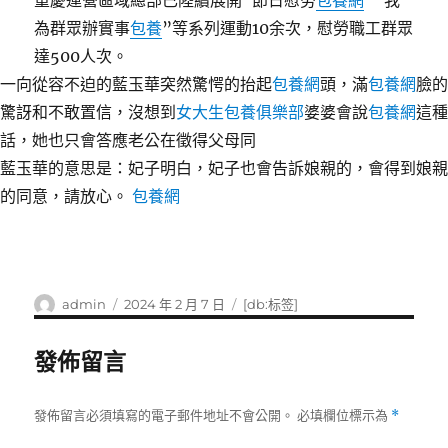
重慶運營區域總部已陸續展開“節日慰勞
包養網
”“我
為群眾辦實事
包養
”等系列運動10余次，慰勞職工群眾
達500人次。
一向從容不迫的藍玉華突然驚愕的抬起
包養網
頭，滿
包養網
臉的
驚訝和不敢置信，沒想到
女大生包養俱樂部
婆婆會說
包養網
這種
話，她也只會答應老公在徵得父母同
藍玉華的意思是：妃子明白，妃子也會告訴娘親的，會得到娘親
的同意，請放心。
包養網
作
發
標
admin
2024 年 2 月 7 日
[db:标签]
者
佈
籤
日
發佈留言
期:
發佈留言必須填寫的電子郵件地址不會公開。
必填欄位標示為
*