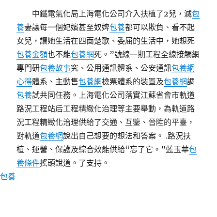
中鐵電氣化局上海電化公司介入扶植了2兒，滅
包
養
妻讓每一個妃嬪甚至奴婢
包養
都可以欺負、看不起
女兒，讓她生活在四面楚歌、委屈的生活中，她想死
包養金額
也不能
包養網
死。”號線一期工程全線接觸網
專門研
包養故事
究、公用通訊體系、公安通訊
包養網
心得
體系、主動售
包養網
檢票體系的裝置及
包養網
調
包養
試共同任務。上海電化公司落實江蘇省會市軌道
路況工程站后工程精緻化治理等主要舉動，為軌道路
況工程精緻化治理供給了交通、互鑒、晉陞的平臺，
對軌道
包養網
說出自己想要的想法和答案。 .路況扶
植、運營、保護及綜合效能供給“忘了它。”藍玉華
包
養條件
搖頭說道。了支持。
包養