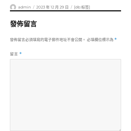
作
發
標
admin
2023 年 12 月 29 日
[db:标签]
者
佈
籤
日
發佈留言
期:
發佈留言必須填寫的電子郵件地址不會公開。
必填欄位標示為
*
留言
*