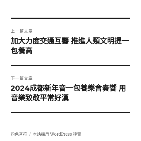
文
上一篇文章
章
加大力度交通互鑒 推進人類文明提一
上
一
包養高
導
篇
覽
文
章:
下一篇文章
2024成都新年音一包養樂會奏響 用
下
一
音樂致敬平常好漢
篇
文
章:
粉色音符
本站採用 WordPress 建置