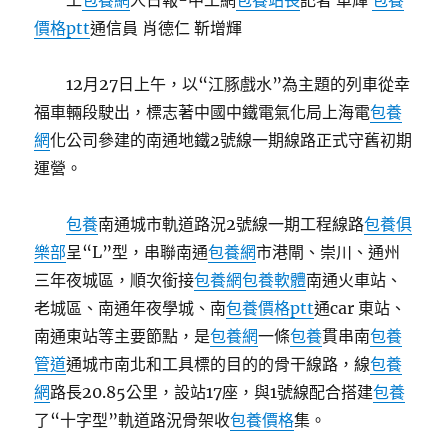
工
包養網
人日報-中工網
包養站長
記者 車輝
包養
價格ptt
通信員 肖德仁 靳增輝
12月27日上午，以“江豚戲水”為主題的列車從幸
福車輛段駛出，標志著中國中鐵電氣化局上海電
包養
網
化公司參建的南通地鐵2號線一期線路正式守舊初期
運營。
包養
南通城市軌道路況2號線一期工程線路
包養俱
樂部
呈“L”型，串聯南通
包養網
市港閘、崇川、通州
三年夜城區，順次銜接
包養網
包養軟體
南通火車站、
老城區、南通年夜學城、南
包養價格ptt
通car 東站、
南通東站等主要節點，是
包養網
一條
包養
貫串南
包養
管道
通城市南北和工具標的目的的骨干線路，線
包養
網
路長20.85公里，設站17座，與1號線配合搭建
包養
了“十字型”軌道路況骨架收
包養價格
集。