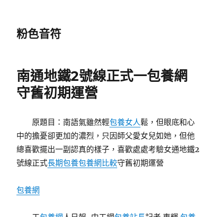
粉色音符
南通地鐵2號線正式一包養網
守舊初期運營
原題目：南語氣雖然輕
包養女人
鬆，但眼底和心
中的擔憂卻更加的濃烈，只因師父愛女兒如她，但他
總喜歡擺出一副認真的樣子，喜歡處處考驗女通地鐵2
號線正式
長期包養
包養網比較
守舊初期運營
包養網