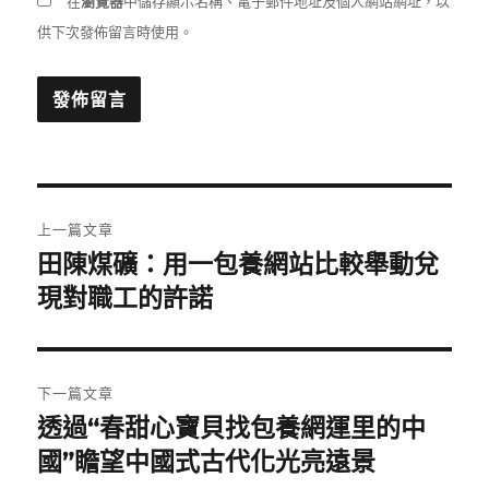
在
瀏覽器
中儲存顯示名稱、電子郵件地址及個人網站網址，以
供下次發佈留言時使用。
文
上一篇文章
章
田陳煤礦：用一包養網站比較舉動兌
上
一
現對職工的許諾
導
篇
覽
文
章:
下一篇文章
透過“春甜心寶貝找包養網運里的中
下
一
國”瞻望中國式古代化光亮遠景
篇