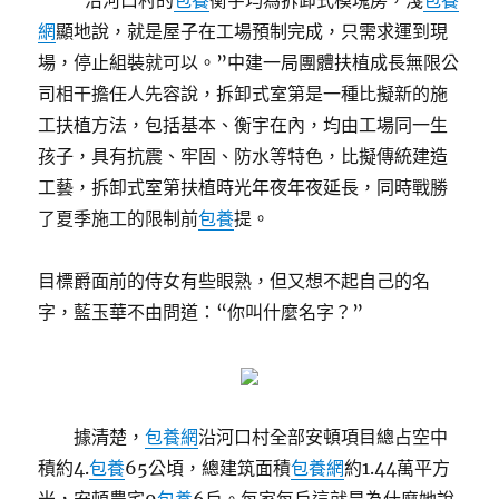
“沿河口村的
包養
衡宇均為拆卸式模塊房，淺
包養
網
顯地說，就是屋子在工場預制完成，只需求運到現
場，停止組裝就可以。”中建一局團體扶植成長無限公
司相干擔任人先容說，拆卸式室第是一種比擬新的施
工扶植方法，包括基本、衡宇在內，均由工場同一生
孩子，具有抗震、牢固、防水等特色，比擬傳統建造
工藝，拆卸式室第扶植時光年夜年夜延長，同時戰勝
了夏季施工的限制前
包養
提。
目標爵面前的侍女有些眼熟，但又想不起自己的名
字，藍玉華不由問道：“你叫什麼名字？”
據清楚，
包養網
沿河口村全部安頓項目總占空中
積約4.
包養
65公頃，總建筑面積
包養網
約1.44萬平方