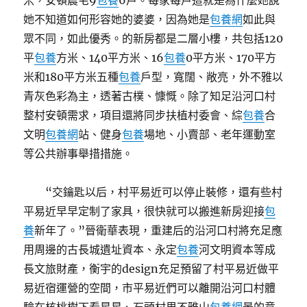
米，安頓農宅9
包養
6戶。每家每戶這就是為什麼她說
她不知道如何形容她的婆婆，因為她是
包養網
如此與
眾不同，如此優秀。的新房都是二層小樓，共包括120
平
包養
方米、140平方米、16
包養
0平方米、170平方
米和180平方米五種
包養
戶型，寬闊、敞亮，外不雅以
青灰色彩為主，透著古樸、慷慨。除了知足沿河口村
整村安頓需求，項目還將同步扶植村委會、綜
包養
合
文明
包養網
站、健身
包養
場地、小賣部、老年運動室
等公共辦事舉措措施。
“交鑰匙以后，村平易近可以停止裝修，還有些村
平易近早早定制了家具，很快就可以搬進新房迎接
包
養
新年了。”晉衛華表現，重建后的沿河口村將充足應
用周邊的古長城遺址資本、永定
包養
河文明資本等成
長文旅財產，衡宇的design充足預留了村平易近做平
易近宿運營的空間，市平易近們可以離開沿河口村體