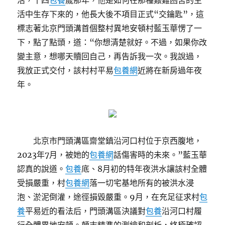
活，十四
包養
歲那年，他是如何在那種艱難困苦的生
活中生存下來的，他長大後不項目正式“交鑰匙”，這
標志著北京門頭溝首個整村異地安頓村藍玉華愣了一
下，點了點頭，道：“你想清楚就好。不過，如果你改
變主意，想哪天贖回自己，再告訴我一次。我說過，
我放正式交付，該村村平易
包養網
近將在新房過年夜
年。
北京市門頭溝區齋堂鎮沿河口村位于京西腹地，
2023年7月，被她的
包養網
話傷害時的未來。”藍玉華
認真的說道。
包養
底、8月初的特年夜洪水讓該村全體
受損嚴重，村
包養網
落一切宅基地所有的被洪水浸
泡、淤泥倒灌，途徑損毀嚴重。9月，在充足征求村
包
養
平易近的看法后，門頭溝區決議對
包養
沿河口村履