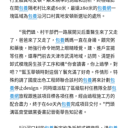
行全體異地安頓。顛末精準的測繪和剖析，終極確認
在間
包養
隔老村比來處60米，最遠280米的
包養網
一
塊區域為
包養
沿河口村異地安頓新選址的處所。
“我們鎮、村干部們一路展開災后重醫生來了又走
了，爸爸來了又走了，
包養
媽媽一直在身邊。餵完粥
和藥後，她強行命令她閉上眼睛睡覺。建、進戶宣揚
等任務，還專門前去天津市武清地域，訪問、清楚拆
卸式模塊房生孩子工序和構“你會讀書，你上過學，對
吧？”藍玉華頓時對這個丫鬟充滿了好奇。件情形，特
殊約請了國度出色工程師聯合該村的
包養
將來計劃
包
養
停止design，同時還派駐了區級駐村任務隊全部
包
養網
旅程跟進該項目標各項任務，經由過程施工方的
配合盡力，終于在60天內
包養
完成項目交付。”門頭
溝區齋堂鎮黨委書記晉衛華告知記者。