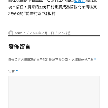
驗在核桃樹下看星星、石頭村里不雅山
包養網
景的意
境。信任，將來的沿河口村也將成為首個門頭溝區異
地安頓的“詩畫村落”樣板村。
作
發
標
admin
2024 年 2 月 2 日
[db:标签]
者
佈
籤
日
發佈留言
期:
發佈留言必須填寫的電子郵件地址不會公開。
必填欄位標示為
*
留言
*