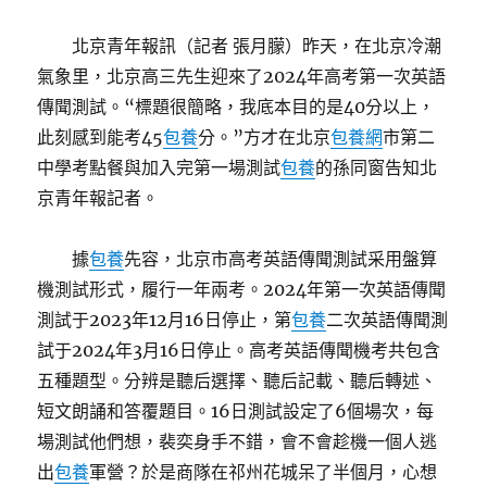
北京青年報訊（記者 張月朦）昨天，在北京冷潮
氣象里，北京高三先生迎來了2024年高考第一次英語
傳聞測試。“標題很簡略，我底本目的是40分以上，
此刻感到能考45
包養
分。”方才在北京
包養網
市第二
中學考點餐與加入完第一場測試
包養
的孫同窗告知北
京青年報記者。
據
包養
先容，北京市高考英語傳聞測試采用盤算
機測試形式，履行一年兩考。2024年第一次英語傳聞
測試于2023年12月16日停止，第
包養
二次英語傳聞測
試于2024年3月16日停止。高考英語傳聞機考共包含
五種題型。分辨是聽后選擇、聽后記載、聽后轉述、
短文朗誦和答覆題目。16日測試設定了6個場次，每
場測試他們想，裴奕身手不錯，會不會趁機一個人逃
出
包養
軍營？於是商隊在祁州花城呆了半個月，心想