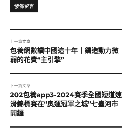
文
上一篇文章
章
包養網數讀中國這十年丨鑄造動力微
上
一
弱的花費“主引擎”
導
篇
覽
文
章:
下一篇文章
202包養app3-2024賽季全國短道速
下
一
滑錦標賽在“奧運冠軍之城”七臺河市
篇
開鑼
文
章: