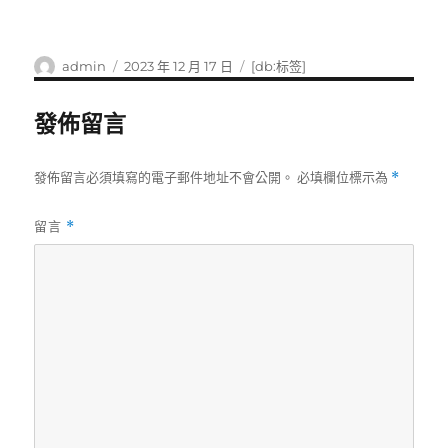
作
發
標
admin
2023 年 12 月 17 日
[db:标签]
者
佈
籤
日
發佈留言
期:
發佈留言必須填寫的電子郵件地址不會公開。
必填欄位標示為
*
留言
*