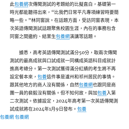
此
包養網
次傳聞測試的考題給的比擬直白，基礎第一
時光都能聽得出來，“比我們日常平凡專項練習時要簡
略一些。”林同窗說。在話題方面，受訪同窗表現，本
次英語傳聞測試話題聚焦校園生涯，內在的事務包含
同窗之間邀約、結業生
包養網
演講等話題。
據悉，高考英語傳聞測試滿分50分，取兩次傳聞
測試的最高成就與口試成就一同構成英語科目成就計
進高考總分。第一次測試獲得滿分紅績的考生將不再
設定餐本來，
包養
這件事是瀘州和祁州居民的事情。
跟其他地方的商人沒有關係，自然
包養網
也跟同是商
團一員的裴毅沒有關係。但不知何故，與加
包養
入第
二次測試。依據設定，2024年高考第一次英語傳聞測
試成就將在2024年1月9日發布。
包養
包養網
包養網