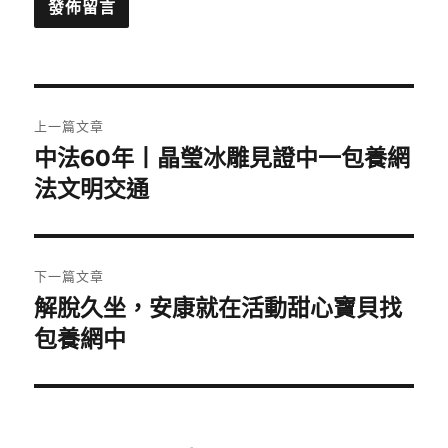
文
上一篇文章
章
中法60年丨晶瑩冰雕見證中一包養網
上
一
法文明交通
導
篇
覽
文
章:
下一篇文章
解脫久坐，安康就在活動甜心寶貝找
下
一
包養網中
篇
文
章: