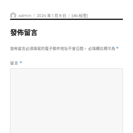
作
發
標
admin
2024 年 1 月 8 日
[db:标签]
者
佈
籤
日
發佈留言
期:
發佈留言必須填寫的電子郵件地址不會公開。
必填欄位標示為
*
留言
*