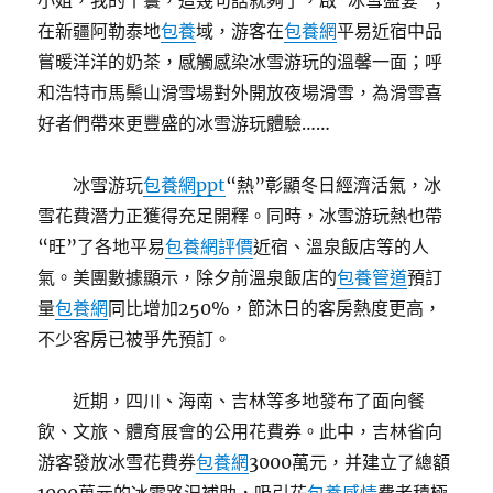
小姐，我的丫鬟，這幾句話就夠了，啟“冰雪盛宴”；
在新疆阿勒泰地
包養
域，游客在
包養網
平易近宿中品
嘗暖洋洋的奶茶，感觸感染冰雪游玩的溫馨一面；呼
和浩特市馬鬃山滑雪場對外開放夜場滑雪，為滑雪喜
好者們帶來更豐盛的冰雪游玩體驗……
冰雪游玩
包養網ppt
“熱”彰顯冬日經濟活氣，冰
雪花費潛力正獲得充足開釋。同時，冰雪游玩熱也帶
“旺”了各地平易
包養網評價
近宿、溫泉飯店等的人
氣。美團數據顯示，除夕前溫泉飯店的
包養管道
預訂
量
包養網
同比增加250%，節沐日的客房熱度更高，
不少客房已被爭先預訂。
近期，四川、海南、吉林等多地發布了面向餐
飲、文旅、體育展會的公用花費券。此中，吉林省向
游客發放冰雪花費券
包養網
3000萬元，并建立了總額