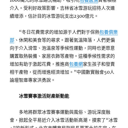
1000萬元的冰雪路況補助，吸引花
包養感情
費者積極
介入。受利好政策影響，吉林省冰雪游玩招待人次連
續增添，估計目的冰雪游玩支出2300億元。
“冬日花費需求的增加源于人們對于保熱
包養俱樂
部
、休閑和美食等的尋求。跟著氣溫降落，人們更偏
向于介入滑雪、泡溫泉等季候性運動，同時也更愿意
購置取熱裝備、家居衣飾等產物。這種季候性需求的
增加有助于激起花費，推進商
包養網
家生孩子和發賣
相干產物，從而增進經濟增加。”中國數實融會50人
論壇智庫專家洪勇說。
冰雪賽事激活財產新動能
多地將群眾冰雪賽事運動與風俗、游玩深度融
會，掀起全平易近介入冰雪活動新高潮，摸索了“冰雪