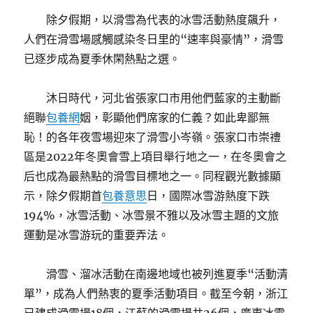
除夕假期，以滑雪為代表的冰雪活動熱度飆升，
人們在滑雪場感觸感染冬日里的“速率與豪情”，滑雪
已逐步成為夏季休閑熱點之選。
沐日時代，河北省張家口市用他們藍家的主動斷
絕聯
包養網
姻，彰顯他們席家的仁義？如此卑鄙無
恥！的各年夜雪場迎來了滑雪小岑嶺。張家口市崇禮
區是2022年冬奧會雪上項目舉行地之一，在冬奧會之
后也成為最熱點的滑雪目標地之一。同程觀光數據顯
示，除夕假期首
包養意思
日，國際冰雪游熱度下跌
194%，冰雪活動、冰雪景不雅以及冰雪主題的文旅
運動是冰雪游玩的重要弄法。
滑雪、溜冰活動在南邊地域也被列進夏季“活動清
單”，成為人們熱衷的夏季活動項目。截至今朝，浙江