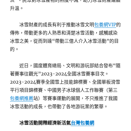
流”。民眾對冰雪產物的熱度不減，助力冰雪財產連續
升溫。
冰雪財產的成長有利于推動冰雪文明
包養網VIP
的
傳佈，帶動更多的人熟悉和清楚冰雪活動，感觸感染
冰雪之美，從而到達“帶動三億人介入冰雪活動”的目
的。
近日，國度體育總局、文明和游玩部結合發布“隨
著賽事往觀光”2023-2024全國冰雪賽事目次。
2023-2024賽季全國雪上技能錦標賽、全國單板滑雪
平行項目錦標賽、中國男子冰球個人工作聯賽（第三
包養網推薦
站）等賽事運動的展開，不只推進了我國
冰雪活動的成長，也帶動了各地游玩業的繁華。
冰雪活動開釋經濟新活氣
台灣包養網