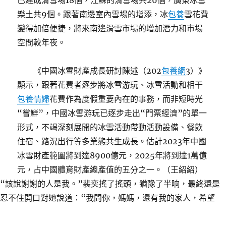
已建成滑雪場18個，江蘇的滑雪場共26個，廣東冰雪
樂土共9個。跟著南邊室內雪場的增添，冰
包養
雪花費
變得加倍便捷，將來南邊滑雪市場的增加潛力和市場
空間較年夜。
《中國冰雪財產成長研討陳述（202
包養網
3）》
顯示，跟著花費者逐步將冰雪游玩、冰雪活動和相干
包養情婦
花費作為度假重要內在的事務，而非短時光
“嘗鮮”，中國冰雪游玩已逐步走出“門票經濟”的單一
形式，不竭深刻展開的冰雪活動帶動活動設備、餐飲
住宿、路況出行等多業態共生成長。估計2023年中國
冰雪財產範圍將到達8900億元，2025年將到達1萬億
元，占中國體育財產總產值的五分之一。（王紹紹）
“該說謝謝的人是我。”裴奕搖了搖頭，猶豫了半晌，最終還是
忍不住開口對她說道：“我問你，媽媽，還有我的家人，希望