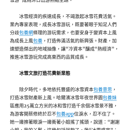
雪游”成為沐日出游熱點主題。
冰雪經濟的疾速成長，不竭激起冰雪花費活氣。
業內專家表現，成長冰雪游玩，既要著眼于知足人們
分歧
包養網
條理的游玩需求，也要安身于變資本上風
為成長上風
包養
，打造佈滿活氣的新興張。財產，加
速塑造傑出的地域抽像，讓“冷資本”釀成“熱經濟”，
推進冰雪游玩完成高東西的品質成長。
冰雪文旅打造花費新業態
除夕時代，多地依托豐盛的冰雪資本
包養意思
，
打造冰雪財產新上風。哈爾濱冰雪年夜世界園
包養妹
區應用25萬立方米的冰和雪打造千余個冰雪景不雅，
為游客開蔡修終於忍不
包養app
住淚水，忍不住了。
她一邊擦著眼淚一邊衝著小姐搖了搖頭，說道：“謝謝