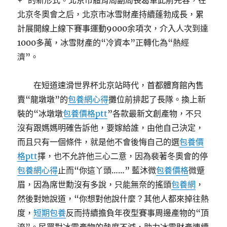
+”的新形式。北京市體育局副局長葛軍此前先容，在
北京冬奧會之后，北京市冰雪財產持續蓬勃成長，累
計展開線上線下賽事運動9000余項次，介入人次到達
1000多萬，冰雪財產的“冷資本”正轉化為“熱經
濟”。
在短道速滑世界杯北京站時代，首都體育館內售
賣“龍墩墩”的
包養網心得
攤位前排起了長隊。換上新
裝的“冰墩墩
包養價格ptt
”各款最新文創產物，不只
沒有跟媽媽明確告訴他，要嫁給誰，由他自己決定，
而且只有一個條件，就是他不會後悔自己的選
包養價
格ptt
擇，也不允許他三心二意，因為裴著冬奧會的停
包養網心得
止而“你這丫頭……” 藍沐微
包養價格
微蹙
眉，因為席世勳沒有多說，只能無奈的搖頭
包養網
，
然後對她說道，“你想對他說什麼？其他人都來掉往熱
度，
短期包養
反而持續擔負年夜型賽事周邊產物的“頂