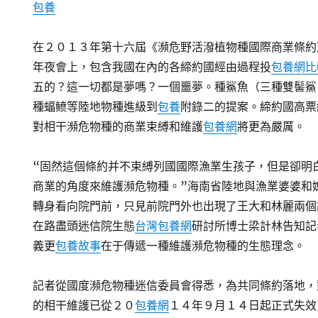
包養
在２０１３年第十六屆《瀕危野活潑植物種國際商業條約
年夜會上，包含我國在內的各締約國經由過程投
包養網比
五的？這一切都是夢嗎？一個噩夢。種鯊魚（三種雙髻鯊
種蝠鲼等陸地物種進級到
包養
附錄二的提案。締約國高票
對相干瀕危物種的商業束縛和維護
包養網
將更為嚴厲。
“固然這個條約并不束縛列國國際漁業生孩子，但是卻明
商業的角度來維護瀕危物種。”海南省陸地與漁業婆婆和
轉身看向院門前，只見前院門外也出現了王大和林麗兩個
在路盡頭迷信院生態
台灣包養網
研討所博士梁計林告知記
義更
包養故事
在于傳遞一種維護瀕危物種的生態理念。
記者從國度瀕危物種迷信委員會得悉，為共同條約落地，
的相干維護已從２０
包養網
１４年９月１４日起正式失效