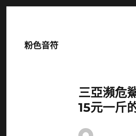
粉色音符
三亞瀕危
15元一斤