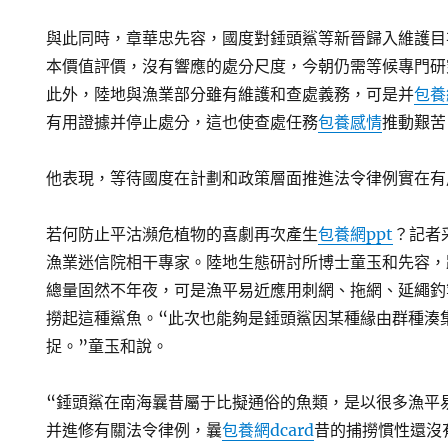
與此同時，章華忠先容，國度對錘頭鯊等新晉歸入維護目
本價值評價，沒有響應的處分尺度，今朝仍需等候專門研
此外，陸地與漁業部分雖有維護和查處義務，可是并
包養
有用證據并停止處分，這也使查處任務
包養感情
推動艱苦
他表現，等待國度在計劃和政策層面推進法令律例實在有
若何防止平沽瀕危植物的喜劇再次產生
包養網ppt
？記者
漁業迷信院相干專家。陸地生態研討所博士童玉和先容，
總量固然不年夜，可是漁平易近應用刺網、拖網、延繩釣
撈起這種鯊魚。“此次也能夠是錘頭鯊因某種緣由群種湊
捉。”童玉和說。
“錘頭鯊在南海曩昔屬于比擬通俗的魚類，是以很多漁平
并進修有關法令律例，曩
包養網dcard
昔的捕撈慣性還沒有