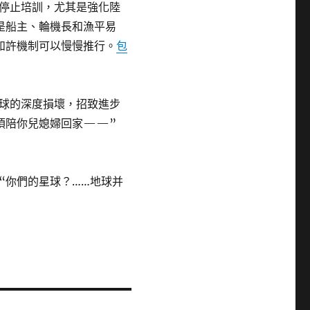
停止培訓，尤其是強化陸
是船主、輪機長和漁平易
如許機制可以慢慢推行。
包
球的深度損壞，招致進步
須陪你兒媳婦回家——”
“你們的星球？……地球并