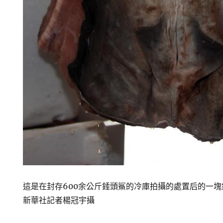
這是在封存600余公斤錘頭鯊的冷庫拍攝的處置后的一塊
新華社記者楊冠宇攝