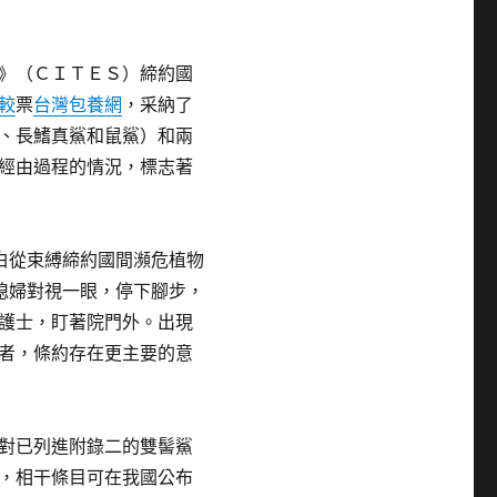
》（ＣＩＴＥＳ）締約國
較
票
台灣包養網
，采納了
、長鰭真鯊和鼠鯊）和兩
經由過程的情況，標志著
白從束縛締約國間瀕危植物
媳婦對視一眼，停下腳步，
護士，盯著院門外。出現
者，條約存在更主要的意
對已列進附錄二的雙髻鯊
，相干條目可在我國公布