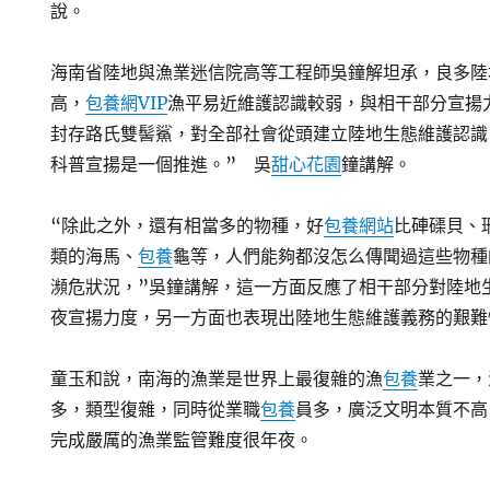
說。
海南省陸地與漁業迷信院高等工程師吳鐘解坦承，良多陸
高，
包養網VIP
漁平易近維護認識較弱，與相干部分宣揚
封存路氏雙髻鯊，對全部社會從頭建立陸地生態維護認識
科普宣揚是一個推進。” 吳
甜心花園
鐘講解。
“除此之外，還有相當多的物種，好
包養網站
比硨磲貝、
類的海馬、
包養
龜等，人們能夠都沒怎么傳聞過這些物種
瀕危狀況，”吳鐘講解，這一方面反應了相干部分對陸地
夜宣揚力度，另一方面也表現出陸地生態維護義務的艱難
童玉和說，南海的漁業是世界上最復雜的漁
包養
業之一，
多，類型復雜，同時從業職
包養
員多，廣泛文明本質不高
完成嚴厲的漁業監管難度很年夜。