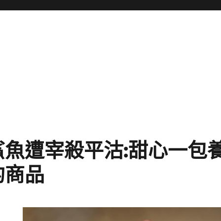
鯊魚遭宰殺平沽:甜心一包
的商品