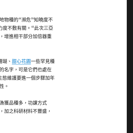
地物種的“瀕危”知曉度不
力度不敷有關。“此次三亞
，增進相干部分加倍器重
珊瑚、
甜心花園
一些罕見種
的名字，可是它們也處在
生態維護要進一個步驟加年
性。
漁獲品種多，功課方式
，加之科研材料不豐盛，