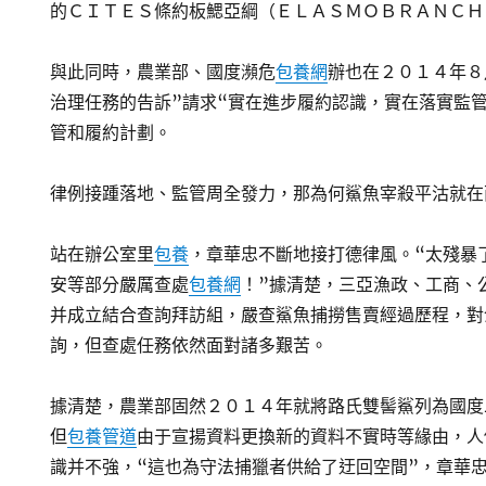
的ＣＩＴＥＳ條約板鰓亞綱（ＥＬＡＳＭＯＢＲＡＮＣＨ
與此同時，農業部、國度瀕危
包養網
辦也在２０１４年８
治理任務的告訴”請求“實在進步履約認識，實在落實監
管和履約計劃。
律例接踵落地、監管周全發力，那為何鯊魚宰殺平沽就在
站在辦公室里
包養
，章華忠不斷地接打德律風。“太殘暴
安等部分嚴厲查處
包養網
！”據清楚，三亞漁政、工商、
并成立結合查詢拜訪組，嚴查鯊魚捕撈售賣經過歷程，對
詢，但查處任務依然面對諸多艱苦。
據清楚，農業部固然２０１４年就將路氏雙髻鯊列為國度
但
包養管道
由于宣揚資料更換新的資料不實時等緣由，人
識并不強，“這也為守法捕獵者供給了迂回空間”，章華