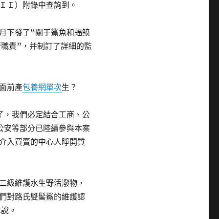
ＩＩ）附錄中查詢到。
月下發了“關于鯊魚和蝠鲼
管職責”，并制訂了詳細的監
面前產
包養網單次
生？
了，我們必定結合工商、公
公安等部分已陸續參與本案
介入買賣的中心人睜開質
二級維護水生野活潑物，
們對路氏雙髻鯊的維護認
忠說。