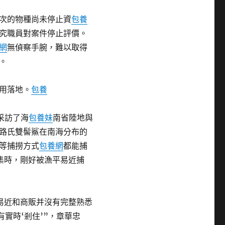
次的物種尚未停止資
包養
究職員對案件停止評價。
網
無偵察手腕，難以取得
。
用落地。
包養
采訪了海
包養妹
南省陸地與
路氏雙髻鯊在南海分布的
等捕撈方式
包養網
都能捕
集時，剛好被漁平易近捕
易近和商販并沒有完整熟悉
實時‘剎住’”，章華忠