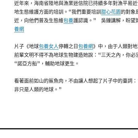
近年來，海南省陸地與漁業迷信院已持續多年對漁平易近
地生態維護方面的培訓。“我們重要培訓
甜心花園
的對象
近，向他們普及生態維
包養
護認識。” 吳鐘講解，盼望
養網
片子《地球
包養女人
停轉之日
包養網
》中，由于人類對地
前輩文明不得不為地球生物建造她說：“三天之內，你必
“諾亞方船”，輔助地球更生。
看著面前如山的鯊魚肉，不由讓人想起了片子中的臺詞：
非只是人類的地球。”